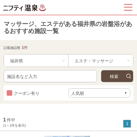
マッサージ、エステがある福井県の岩盤浴があ
るおすすめ施設一覧
1
件
記載施設数
福井県
クーポン有り
1
件中
1
(1～1件を表示)