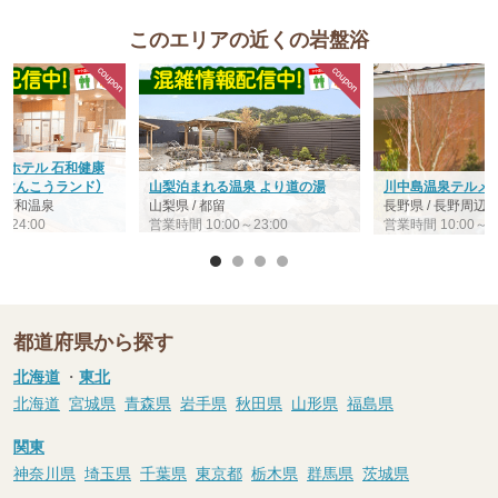
このエリアの近くの岩盤浴
・ホテル 石和健康
わけんこうランド）
山梨泊まれる温泉 より道の湯
川中島温泉テルメD
/ 石和温泉
山梨県 / 都留
長野県 / 長野周辺
～24:00
営業時間 10:00～23:00
営業時間 10:00～24
都道府県から探す
北海道
・
東北
北海道
宮城県
青森県
岩手県
秋田県
山形県
福島県
関東
神奈川県
埼玉県
千葉県
東京都
栃木県
群馬県
茨城県