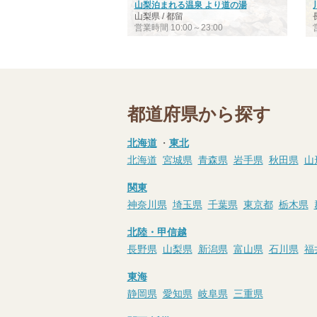
山梨泊まれる温泉 より道の湯
山梨県 / 都留
営業時間 10:00～23:00
都道府県から探す
北海道
・
東北
北海道
宮城県
青森県
岩手県
秋田県
山
関東
神奈川県
埼玉県
千葉県
東京都
栃木県
北陸・甲信越
長野県
山梨県
新潟県
富山県
石川県
福
東海
静岡県
愛知県
岐阜県
三重県