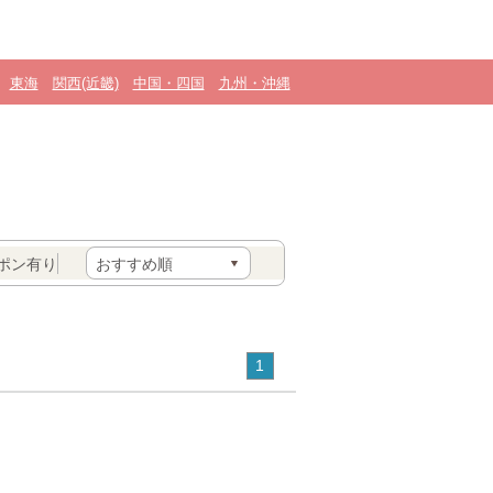
東海
関西(近畿)
中国・四国
九州・沖縄
ポン有り
1