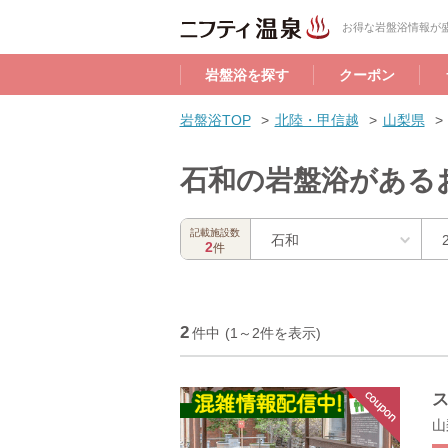
お得な岩盤浴情報が盛
岩盤浴を探す
クーポン
岩盤浴TOP
北陸・甲信越
山梨県
石和の岩盤浴がある
記載施設数
石和
2
件
2
件中
(1～2件を表示)
ス
山