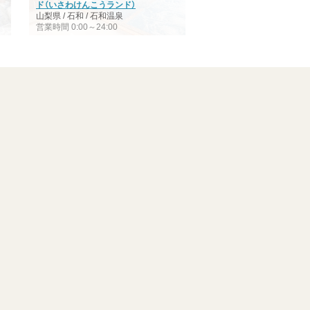
ド（いさわけんこうランド）
山梨県 / 石和 / 石和温泉
営業時間 0:00～24:00