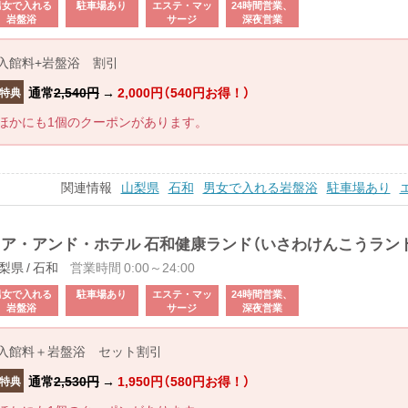
男女で入れる
駐車場あり
エステ・マッ
24時間営業、
岩盤浴
サージ
深夜営業
入館料+岩盤浴 割引
通常
2,540円
→
2,000円（540円お得！）
特典
ほかにも1個のクーポンがあります。
関連情報
山梨県
石和
男女で入れる岩盤浴
駐車場あり
ア・アンド・ホテル 石和健康ランド（いさわけんこうラン
梨県 / 石和
営業時間 0:00～24:00
男女で入れる
駐車場あり
エステ・マッ
24時間営業、
岩盤浴
サージ
深夜営業
入館料＋岩盤浴 セット割引
通常
2,530円
→
1,950円（580円お得！）
特典