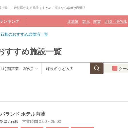
り沢山！岩盤浴がある施設をまとめて探すなら@nifty岩盤浴
ランキング
北海道
東北
関東
北陸・甲信越
石和のおすすめ岩盤浴一覧
おすすめ施設一覧
クー
パランド ホテル内藤
梨県 / 石和
営業時間 0:00～25:00