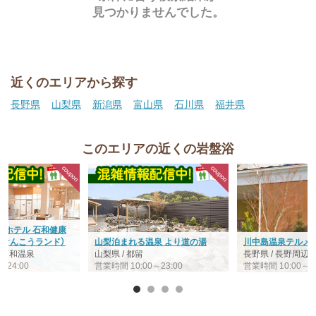
見つかりませんでした。
近くのエリアから探す
長野県
山梨県
新潟県
富山県
石川県
福井県
このエリアの近くの岩盤浴
・ホテル 石和健康
わけんこうランド）
山梨泊まれる温泉 より道の湯
川中島温泉テルメD
/ 石和温泉
山梨県 / 都留
長野県 / 長野周辺
～24:00
営業時間 10:00～23:00
営業時間 10:00～24