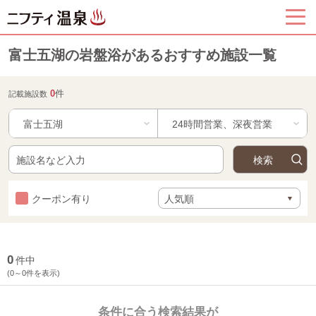
富士五湖の岩盤浴があるおすすめ施設一覧
0
件
記載施設数
富士五湖
クーポン有り
0
件中
(0～0件を表示)
条件に合う検索結果が