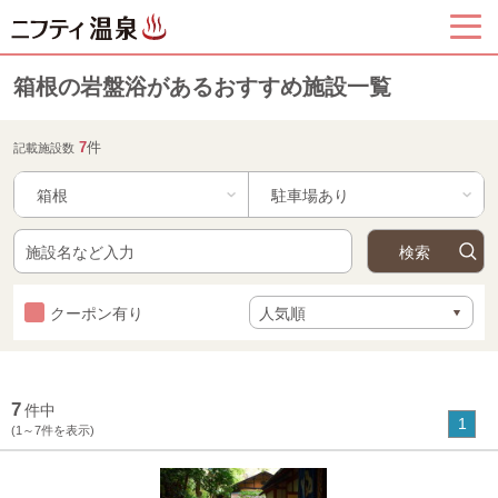
箱根の岩盤浴があるおすすめ施設一覧
7
件
記載施設数
箱根
クーポン有り
7
件中
1
(1～7件を表示)