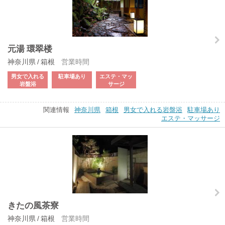
元湯 環翠楼
神奈川県 / 箱根
営業時間
男女で入れる
駐車場あり
エステ・マッ
岩盤浴
サージ
関連情報
神奈川県
箱根
男女で入れる岩盤浴
駐車場あり
エステ・マッサージ
きたの風茶寮
神奈川県 / 箱根
営業時間