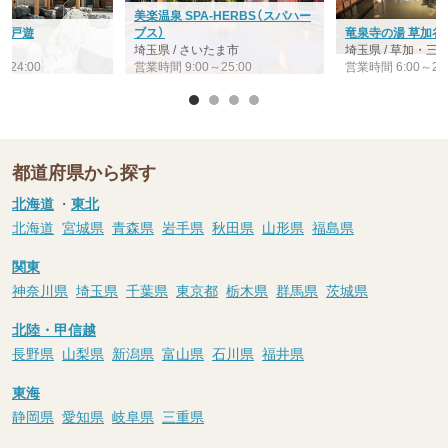
美楽温泉 SPA-HERBS（スパハー
 江戸遊
ブス）
竜泉寺の湯 草加谷
宮
埼玉県 / さいたま市
埼玉県 / 草加・
～24:00
営業時間 9:00～25:00
営業時間 6:00～26:
都道府県から探す
北海道
・
東北
北海道
宮城県
青森県
岩手県
秋田県
山形県
福島県
関東
神奈川県
埼玉県
千葉県
東京都
栃木県
群馬県
茨城県
北陸・甲信越
長野県
山梨県
新潟県
富山県
石川県
福井県
東海
静岡県
愛知県
岐阜県
三重県