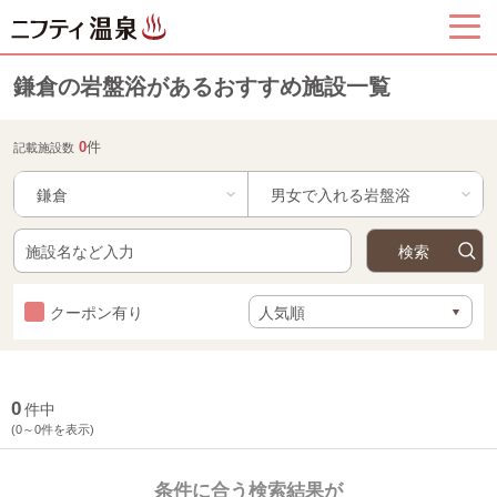
鎌倉の岩盤浴があるおすすめ施設一覧
0
件
記載施設数
鎌倉
クーポン有り
0
件中
(0～0件を表示)
条件に合う検索結果が