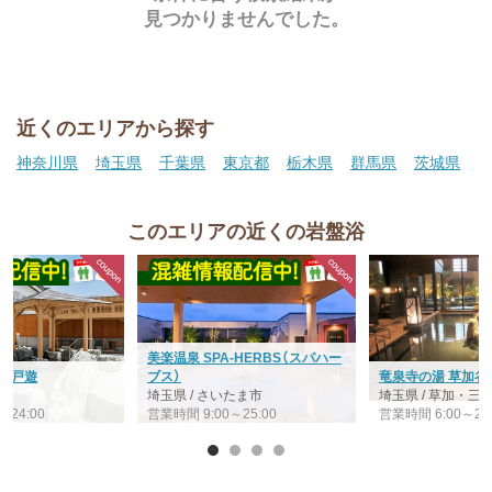
見つかりませんでした。
近くのエリアから探す
神奈川県
埼玉県
千葉県
東京都
栃木県
群馬県
茨城県
このエリアの近くの岩盤浴
美楽温泉 SPA-HERBS（スパハー
 江戸遊
ブス）
竜泉寺の湯 草加谷
宮
埼玉県 / さいたま市
埼玉県 / 草加・
～24:00
営業時間 9:00～25:00
営業時間 6:00～26: