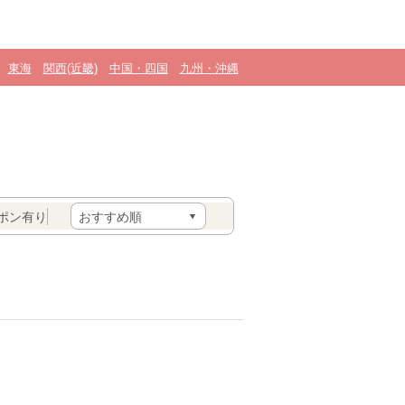
東海
関西(近畿)
中国・四国
九州・沖縄
ポン有り