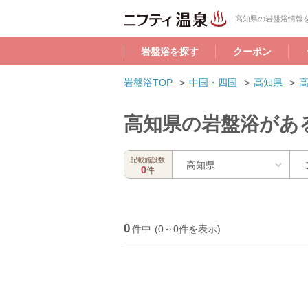
高知県の岩盤浴情報
岩盤浴を探す
クーポン
岩盤浴TOP
中国・四国
高知県
高知県の岩盤浴があ
記載施設数
高知県
0
件
0
件中
(0～0件を表示)