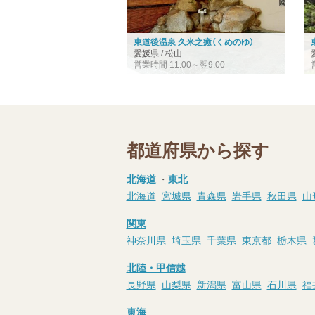
東道後温泉 久米之癒（くめのゆ）
愛媛県 / 松山
営業時間 11:00～翌9:00
都道府県から探す
北海道
・
東北
北海道
宮城県
青森県
岩手県
秋田県
山
関東
神奈川県
埼玉県
千葉県
東京都
栃木県
北陸・甲信越
長野県
山梨県
新潟県
富山県
石川県
福
東海