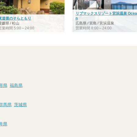
リブマックスリゾート宮浜温泉 Oce
東道後のそらともり
n
愛媛県 / 松山
広島県 / 宮島 / 宮浜温泉
営業時間 5:00～24:00
営業時間 8:00～24:00
形県
福島県
群馬県
茨城県
井県