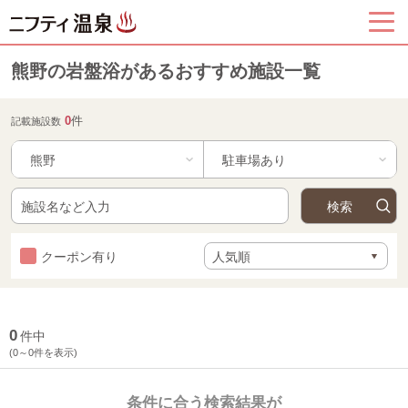
熊野の岩盤浴があるおすすめ施設一覧
0
件
記載施設数
熊野
クーポン有り
0
件中
(0～0件を表示)
条件に合う検索結果が