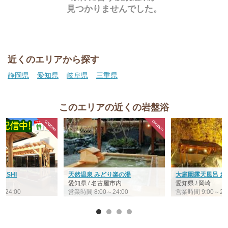
見つかりませんでした。
近くのエリアから探す
静岡県
愛知県
岐阜県
三重県
このエリアの近くの岩盤浴
ASHI
天然温泉 みどり楽の湯
大庭園露天風呂 お
愛知県 / 名古屋市内
愛知県 / 岡崎
～24:00
営業時間 8:00～24:00
営業時間 9:00～23: