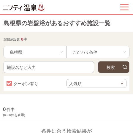
島根県の岩盤浴があるおすすめ施設一覧
0
件
記載施設数
島根県
クーポン有り
0
件中
(0～0件を表示)
条件に合う検索結果が