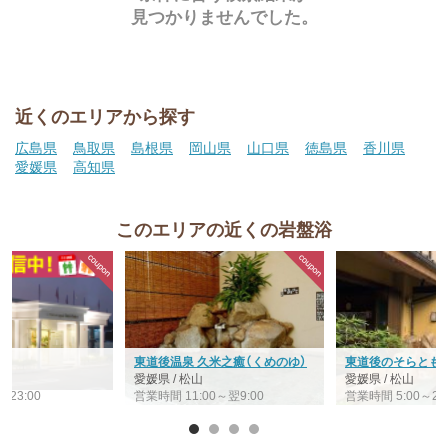
見つかりませんでした。
近くのエリアから探す
広島県
鳥取県
島根県
岡山県
山口県
徳島県
香川県
愛媛県
高知県
このエリアの近くの岩盤浴
東道後温泉 久米之癒（くめのゆ）
東道後のそらとも
愛媛県 / 松山
愛媛県 / 松山
～23:00
営業時間 11:00～翌9:00
営業時間 5:00～24: