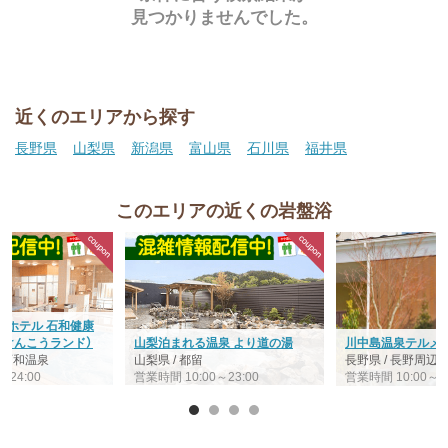
見つかりませんでした。
近くのエリアから探す
長野県
山梨県
新潟県
富山県
石川県
福井県
このエリアの近くの岩盤浴
・ホテル 石和健康
わけんこうランド）
山梨泊まれる温泉 より道の湯
川中島温泉テルメD
/ 石和温泉
山梨県 / 都留
長野県 / 長野周辺
～24:00
営業時間 10:00～23:00
営業時間 10:00～24