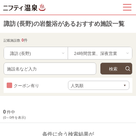
諏訪 (長野)の岩盤浴があるおすすめ施設一覧
0
件
記載施設数
諏訪 (長野)
クーポン有り
0
件中
(0～0件を表示)
条件に合う検索結果が