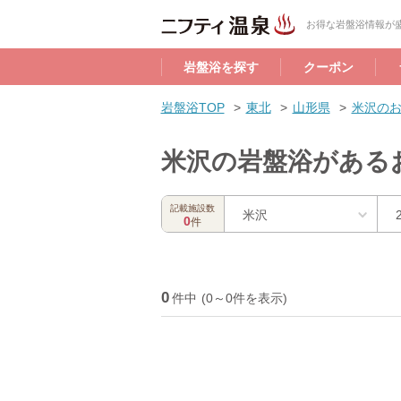
お得な岩盤浴情報が盛
岩盤浴を探す
クーポン
岩盤浴TOP
東北
山形県
米沢の
米沢の岩盤浴がある
記載施設数
米沢
0
件
0
件中
(0～0件を表示)