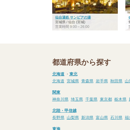
仙台湯処 サンピアの湯
宮城県 / 仙台 (宮城)
営業時間 9:00～26:00
都道府県から探す
北海道
・
東北
北海道
宮城県
青森県
岩手県
秋田県
山
関東
神奈川県
埼玉県
千葉県
東京都
栃木県
北陸・甲信越
長野県
山梨県
新潟県
富山県
石川県
福
東海