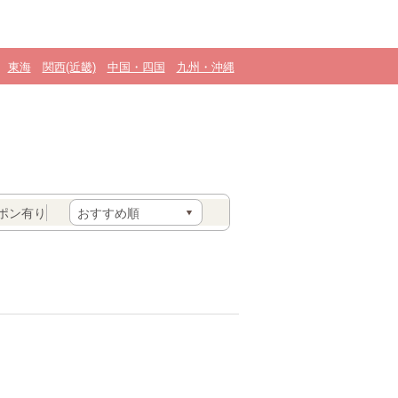
東海
関西(近畿)
中国・四国
九州・沖縄
ポン有り