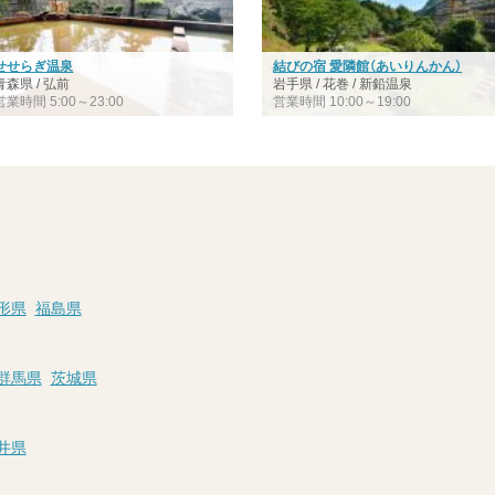
せせらぎ温泉
結びの宿 愛隣館（あいりんかん）
青森県 / 弘前
岩手県 / 花巻 / 新鉛温泉
営業時間 5:00～23:00
営業時間 10:00～19:00
形県
福島県
群馬県
茨城県
井県