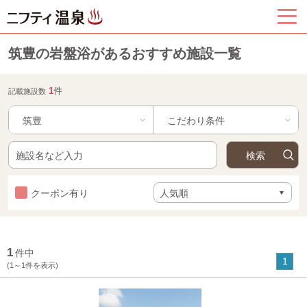
筑豊の岩盤浴があるおすすめ施設一覧
1
件
記載施設数
筑豊
クーポン有り
1
件中
1
(1～1件を表示)