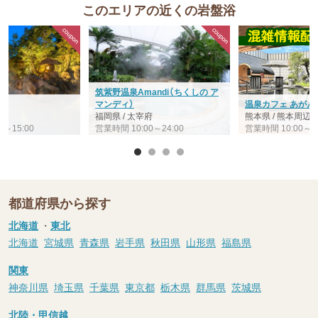
このエリアの近くの岩盤浴
筑紫野温泉Amandi（ちくしの ア
ル
マンディ）
温泉カフェ あがん
島
福岡県 / 太宰府
熊本県 / 熊本周辺
0～15:00
営業時間 10:00～24:00
営業時間 10:00～24
都道府県から探す
北海道
・
東北
北海道
宮城県
青森県
岩手県
秋田県
山形県
福島県
関東
神奈川県
埼玉県
千葉県
東京都
栃木県
群馬県
茨城県
北陸・甲信越