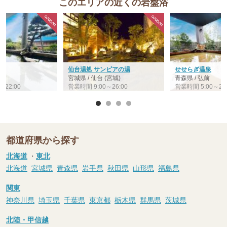
このエリアの近くの岩盤浴
仙台湯処 サンピアの湯
せせらぎ温泉
宮城県 / 仙台 (宮城)
青森県 / 弘前
～22:00
営業時間 9:00～26:00
営業時間 5:00～23:
都道府県から探す
北海道
・
東北
北海道
宮城県
青森県
岩手県
秋田県
山形県
福島県
関東
神奈川県
埼玉県
千葉県
東京都
栃木県
群馬県
茨城県
北陸・甲信越