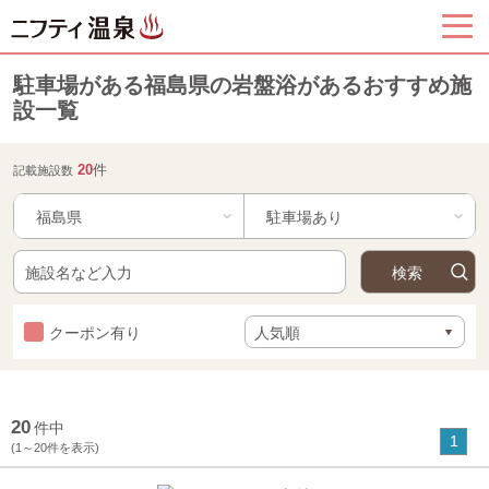
駐車場がある福島県の岩盤浴があるおすすめ施
設一覧
20
件
記載施設数
福島県
クーポン有り
20
件中
1
(1～20件を表示)