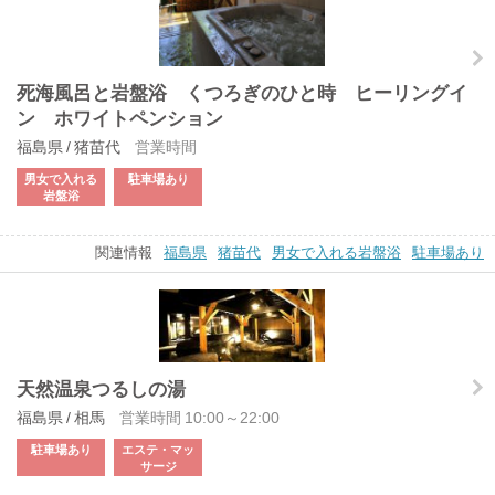
死海風呂と岩盤浴 くつろぎのひと時 ヒーリングイ
ン ホワイトペンション
福島県 / 猪苗代
営業時間
男女で入れる
駐車場あり
岩盤浴
関連情報
福島県
猪苗代
男女で入れる岩盤浴
駐車場あり
天然温泉つるしの湯
福島県 / 相馬
営業時間 10:00～22:00
駐車場あり
エステ・マッ
サージ