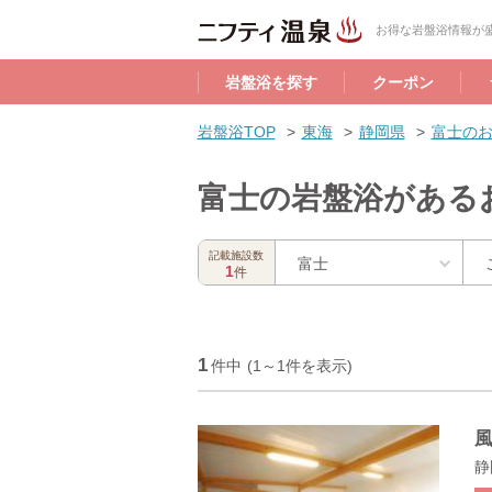
お得な岩盤浴情報が盛
岩盤浴を探す
クーポン
岩盤浴TOP
東海
静岡県
富士の
富士の岩盤浴がある
記載施設数
富士
1
件
1
件中
(1～1件を表示)
静