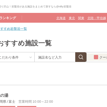
り沢山！岩盤浴がある施設をまとめて探すなら@nifty岩盤浴
ランキング
北海道
東北
関東
北陸・甲信越
おすすめ岩盤浴一覧
おすすめ施設一覧
クー
風の湯
岡県 / 富士
営業時間 10:00～22:00