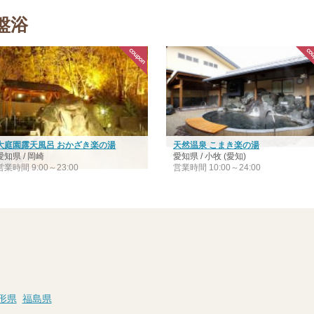
盤浴
大庭園露天風呂 おかざき楽の湯
天然温泉 こまき楽の湯
愛知県 / 岡崎
愛知県 / 小牧 (愛知)
営業時間 9:00～23:00
営業時間 10:00～24:00
形県
福島県