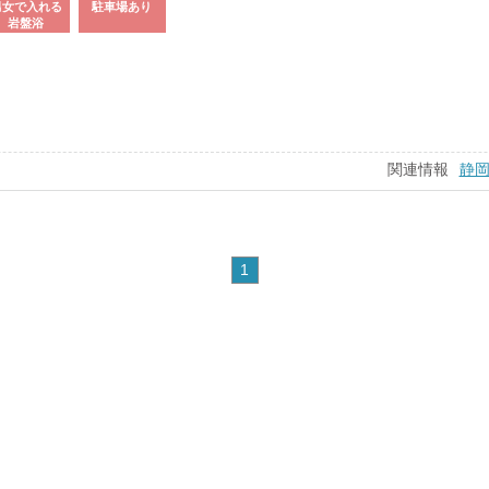
男女で入れる
駐車場あり
岩盤浴
関連情報
静
1