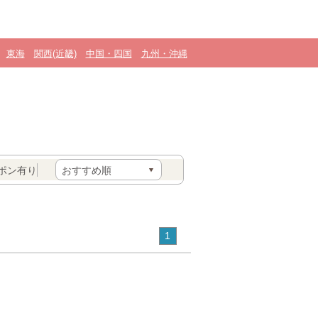
東海
関西(近畿)
中国・四国
九州・沖縄
ポン有り
1