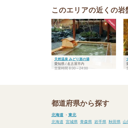
このエリアの近くの岩
天然温泉 みどり楽の湯
愛知県 / 名古屋市内
営業時間 8:00～24:00
都道府県から探す
北海道
・
東北
北海道
宮城県
青森県
岩手県
秋田県
山