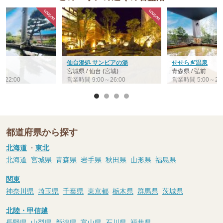
仙台湯処 サンピアの湯
せせらぎ温泉
宮城県 / 仙台 (宮城)
青森県 / 弘前
～22:00
営業時間 9:00～26:00
営業時間 5:00～23:
都道府県から探す
北海道
・
東北
北海道
宮城県
青森県
岩手県
秋田県
山形県
福島県
関東
神奈川県
埼玉県
千葉県
東京都
栃木県
群馬県
茨城県
北陸・甲信越
長野県
山梨県
新潟県
富山県
石川県
福井県