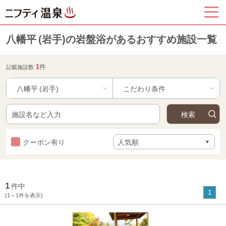
八幡平 (岩手)の岩盤浴があるおすすめ施設一覧
1
件
記載施設数
八幡平 (岩手)
クーポン有り
1
件中
1
(1～1件を表示)