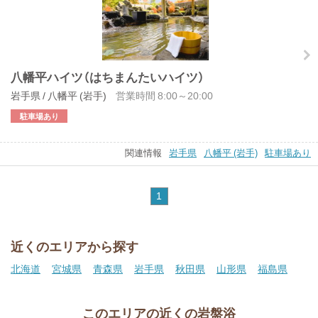
八幡平ハイツ（はちまんたいハイツ）
岩手県 / 八幡平 (岩手)
営業時間 8:00～20:00
駐車場あり
関連情報
岩手県
八幡平 (岩手)
駐車場あり
1
近くのエリアから探す
北海道
宮城県
青森県
岩手県
秋田県
山形県
福島県
このエリアの近くの岩盤浴