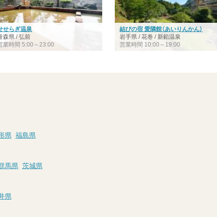
せせらぎ温泉
結びの宿 愛隣館（あいりんかん）
青森県 / 弘前
岩手県 / 花巻 / 新鉛温泉
営業時間 5:00～23:00
営業時間 10:00～19:00
形県
福島県
群馬県
茨城県
井県