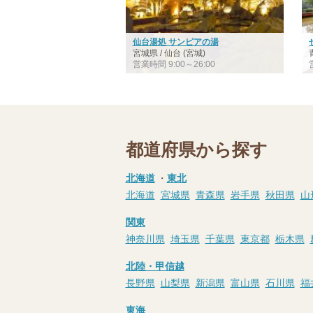
仙台湯処 サンピアの湯
宮城県 / 仙台 (宮城)
営業時間 9:00～26:00
都道府県から探す
北海道
・
東北
北海道
宮城県
青森県
岩手県
秋田県
山
関東
神奈川県
埼玉県
千葉県
東京都
栃木県
北陸・甲信越
長野県
山梨県
新潟県
富山県
石川県
福
東海