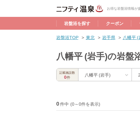
お得な岩盤浴情報が盛
岩盤浴を探す
クーポン
岩盤浴TOP
東北
岩手県
八幡平 
八幡平 (岩手)の岩
記載施設数
八幡平 (岩手)
0
件
0
件中
(0～0件を表示)