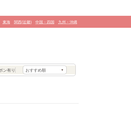
東海
関西(近畿)
中国・四国
九州・沖縄
ポン有り