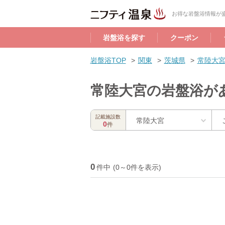
お得な岩盤浴情報が盛
岩盤浴を探す
クーポン
岩盤浴TOP
関東
茨城県
常陸大
常陸大宮の岩盤浴が
記載施設数
常陸大宮
0
件
0
件中
(0～0件を表示)