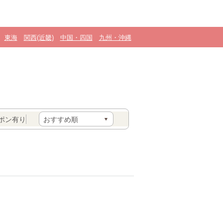
東海
関西(近畿)
中国・四国
九州・沖縄
ポン有り