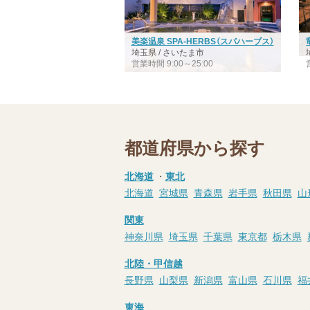
美楽温泉 SPA-HERBS（スパハーブス）
埼玉県 / さいたま市
営業時間 9:00～25:00
都道府県から探す
北海道
・
東北
北海道
宮城県
青森県
岩手県
秋田県
山
関東
神奈川県
埼玉県
千葉県
東京都
栃木県
北陸・甲信越
長野県
山梨県
新潟県
富山県
石川県
福
東海