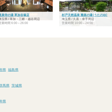
竜泉寺の湯 草加谷塚店
杉戸天然温泉 雅楽の湯（うたのゆ）
埼玉県 / 草加・三郷・越谷周辺
埼玉県 / 久喜・幸手周辺
営業時間 6:00～26:00
営業時間 10:00～24:00
形県
福島県
群馬県
茨城県
井県