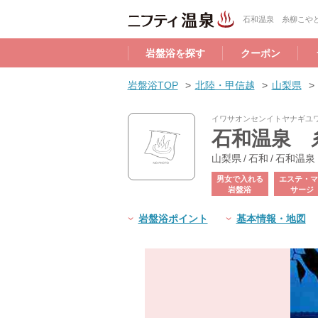
石和温泉 糸柳こや
岩盤浴を探す
クーポン
岩盤浴TOP
北陸・甲信越
山梨県
イワサオンセンイトヤナギユ
石和温泉 
山梨県 / 石和 / 石和温泉
男女で入れる
エステ・マ
岩盤浴
サージ
岩盤浴ポイント
基本情報・地図