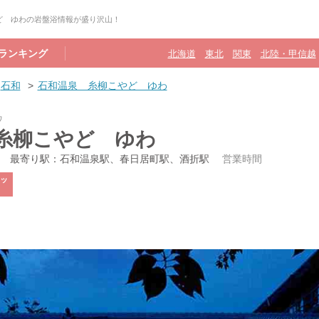
ど ゆわの岩盤浴情報が盛り沢山！
ランキング
北海道
東北
関東
北陸・甲信越
石和
石和温泉 糸柳こやど ゆわ
ワ
糸柳こやど ゆわ
最寄り駅：石和温泉駅、春日居町駅、酒折駅
営業時間
ッ