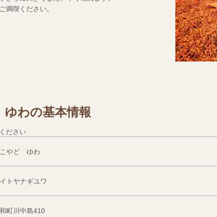
ご満喫ください。
 ゆわの基本情報
ください
こやど ゆわ
イトヤナギユワ
和町川中島410