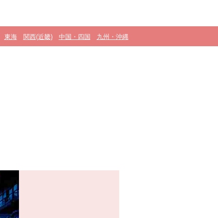
東海
関西(近畿)
中国・四国
九州・沖縄