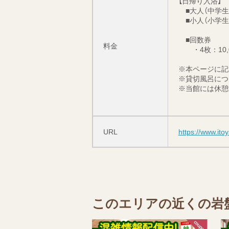
【日帰り入浴】
■大人（中学生以
■小人（小学生）
■回数券
料金
・4枚：10,0
※本ページに記
※貸切風呂につ
※当館には休憩
URL
https://www.it
このエリアの近くの岩