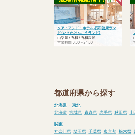
クア・アンド・ホテル 石和健康ラン
ド（いさわけんこうランド）
山梨県 / 石和 / 石和温泉
営業時間 0:00～24:00
都道府県から探す
北海道
・
東北
北海道
宮城県
青森県
岩手県
秋田県
山
関東
神奈川県
埼玉県
千葉県
東京都
栃木県