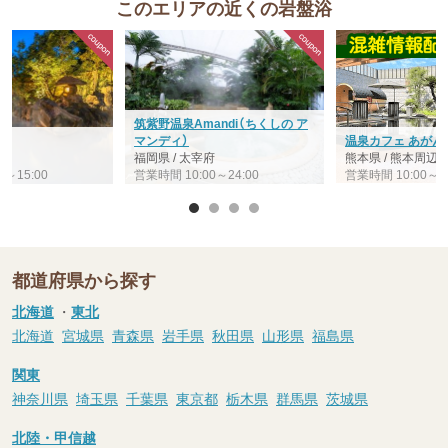
このエリアの近くの岩盤浴
筑紫野温泉Amandi（ちくしの ア
ル
マンディ）
温泉カフェ あがん
島
福岡県 / 太宰府
熊本県 / 熊本周辺
0～15:00
営業時間 10:00～24:00
営業時間 10:00～24
都道府県から探す
北海道
・
東北
北海道
宮城県
青森県
岩手県
秋田県
山形県
福島県
関東
神奈川県
埼玉県
千葉県
東京都
栃木県
群馬県
茨城県
北陸・甲信越