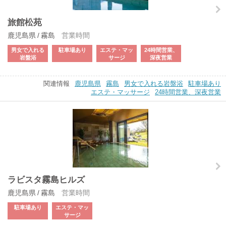
旅館松苑
鹿児島県 / 霧島
営業時間
男女で入れる
駐車場あり
エステ・マッ
24時間営業、
岩盤浴
サージ
深夜営業
関連情報
鹿児島県
霧島
男女で入れる岩盤浴
駐車場あり
エステ・マッサージ
24時間営業、深夜営業
ラビスタ霧島ヒルズ
鹿児島県 / 霧島
営業時間
駐車場あり
エステ・マッ
サージ