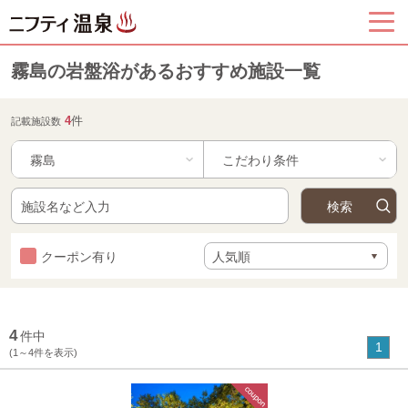
霧島の岩盤浴があるおすすめ施設一覧
4
件
記載施設数
霧島
クーポン有り
4
件中
1
(1～4件を表示)