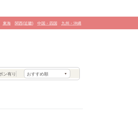
東海
関西(近畿)
中国・四国
九州・沖縄
ポン有り