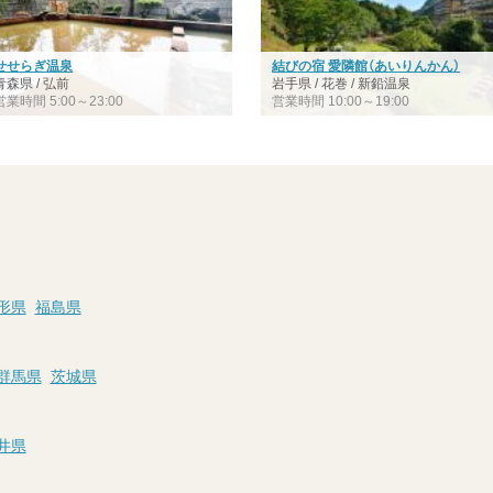
せせらぎ温泉
結びの宿 愛隣館（あいりんかん）
青森県 / 弘前
岩手県 / 花巻 / 新鉛温泉
営業時間 5:00～23:00
営業時間 10:00～19:00
形県
福島県
群馬県
茨城県
井県