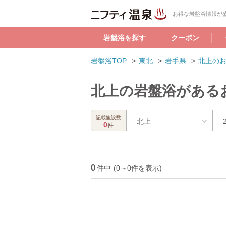
お得な岩盤浴情報が盛
岩盤浴を探す
クーポン
岩盤浴TOP
東北
岩手県
北上の
北上の岩盤浴がある
記載施設数
北上
0
件
0
件中
(0～0件を表示)