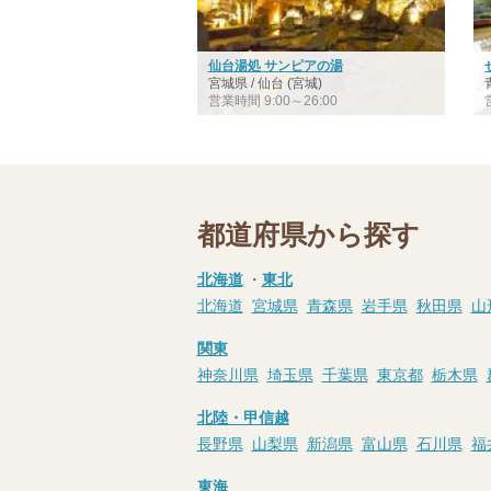
仙台湯処 サンピアの湯
宮城県 / 仙台 (宮城)
営業時間 9:00～26:00
都道府県から探す
北海道
・
東北
北海道
宮城県
青森県
岩手県
秋田県
山
関東
神奈川県
埼玉県
千葉県
東京都
栃木県
北陸・甲信越
長野県
山梨県
新潟県
富山県
石川県
福
東海