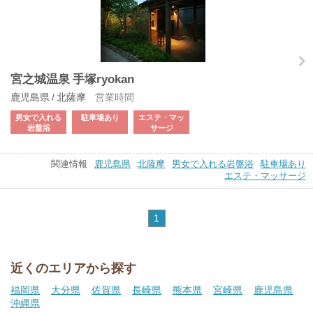
宮之城温泉 手塚ryokan
鹿児島県 / 北薩摩
営業時間
男女で入れる
駐車場あり
エステ・マッ
岩盤浴
サージ
関連情報
鹿児島県
北薩摩
男女で入れる岩盤浴
駐車場あり
エステ・マッサージ
1
近くのエリアから探す
福岡県
大分県
佐賀県
長崎県
熊本県
宮崎県
鹿児島県
沖縄県