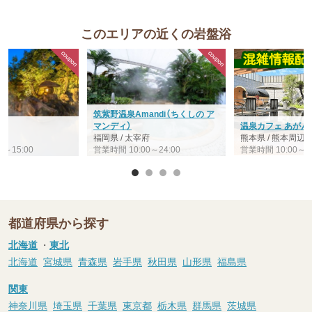
このエリアの近くの岩盤浴
筑紫野温泉Amandi（ちくしの ア
ル
マンディ）
温泉カフェ あがん
島
福岡県 / 太宰府
熊本県 / 熊本周辺
0～15:00
営業時間 10:00～24:00
営業時間 10:00～24
都道府県から探す
北海道
・
東北
北海道
宮城県
青森県
岩手県
秋田県
山形県
福島県
関東
神奈川県
埼玉県
千葉県
東京都
栃木県
群馬県
茨城県