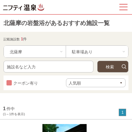
北薩摩の岩盤浴があるおすすめ施設一覧
1
件
記載施設数
北薩摩
クーポン有り
1
件中
1
(1～1件を表示)