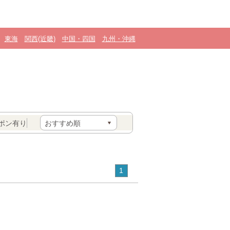
東海
関西(近畿)
中国・四国
九州・沖縄
ポン有り
1