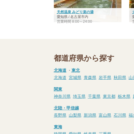
天然温泉 みどり楽の湯
愛知県 / 名古屋市内
営業時間 8:00～24:00
都道府県から探す
北海道
・
東北
北海道
宮城県
青森県
岩手県
秋田県
山
関東
神奈川県
埼玉県
千葉県
東京都
栃木県
北陸・甲信越
長野県
山梨県
新潟県
富山県
石川県
福
東海
静岡県
愛知県
岐阜県
三重県