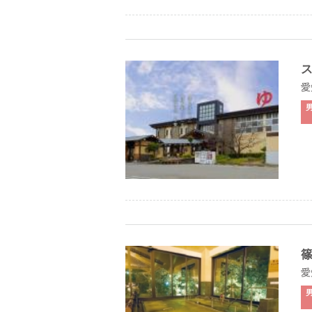
ス
愛
愛