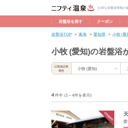
お得な岩盤浴情報が盛
岩盤浴を探す
クーポン
岩盤浴TOP
東海
愛知県
小牧 (
小牧 (愛知)の岩盤
記載施設数
小牧 (愛知)
4
件
4
件中
(1～4件を表示)
天
愛