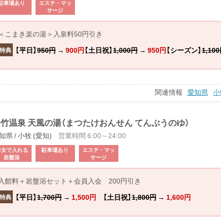
駐車場あり
エステ・マッ
サージ
＜こまき楽の湯＞入泉料50円引き
【平日】
950円
→
900円
【土日祝】
1,000円
→
950円
【シーズン】
1,10
特典
関連情報
愛知県
小
竹温泉 天風の湯（まつたけおんせん てんぷうのゆ）
知県 / 小牧 (愛知)
営業時間 6:00～24:00
男女で入れる
駐車場あり
エステ・マッ
岩盤浴
サージ
入館料＋岩盤浴セット＋会員入会 200円引き
【平日】
1,700円
→
1,500円
【土日祝】
1,800円
→
1,600円
特典