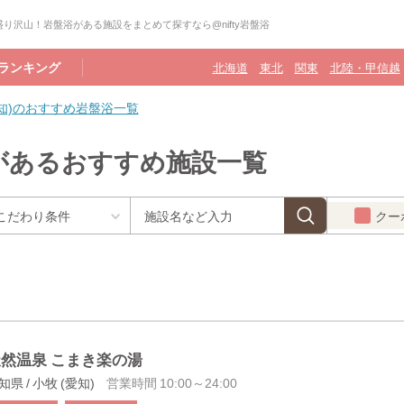
り沢山！岩盤浴がある施設をまとめて探すなら@nifty岩盤浴
ランキング
北海道
東北
関東
北陸・甲信越
愛知)のおすすめ岩盤浴一覧
浴があるおすすめ施設一覧
クー
然温泉 こまき楽の湯
知県 / 小牧 (愛知)
営業時間 10:00～24:00