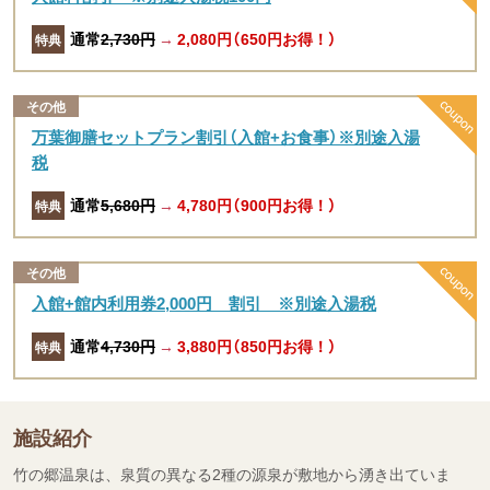
通常
2,730円
→
2,080円（650円お得！）
特典
その他
万葉御膳セットプラン割引（入館+お食事）※別途入湯
税
通常
5,680円
→
4,780円（900円お得！）
特典
その他
入館+館内利用券2,000円 割引 ※別途入湯税
通常
4,730円
→
3,880円（850円お得！）
特典
施設紹介
竹の郷温泉は、泉質の異なる2種の源泉が敷地から湧き出ていま