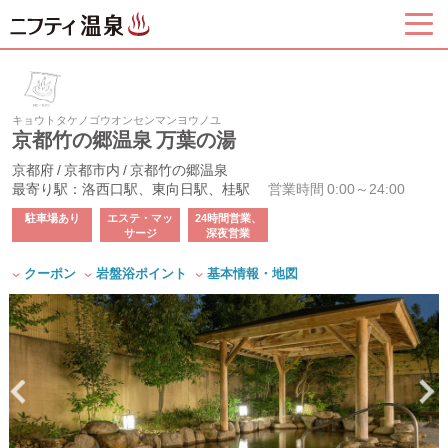
キョウトタケノゴウオンセンマンヨウノユ
京都竹の郷温泉 万葉の湯
京都府 / 京都市内 / 京都竹の郷温泉
最寄り駅：洛西口駅、東向日駅、桂駅
営業時間 0:00～24:00
駐車場あり
エステ・マッ
24時間営業、
サージ
深夜営業
クーポン
岩盤浴ポイント
基本情報・地図