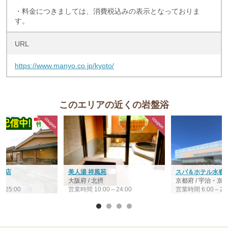
・料金につきましては、消費税込みの表示となっておりま
す。
URL
https://www.manyo.co.jp/kyoto/
このエリアの近くの岩盤浴
川店
美人湯 祥風苑
スパ＆ホテル水春 
阪
大阪府 / 北摂
京都府 / 宇治・京
～25:00
営業時間 10:00～24:00
営業時間 6:00～26: