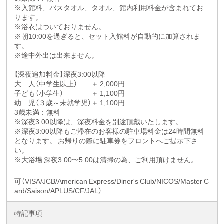
※入館料、バスタオル、タオル、館内利用料金が含まれてお
ります。
※浴衣はついておりません。
※朝10:00を過ぎると、セット入館料が自動的に加算されま
す。
※途中外出は出来ません。
【深夜追加料金】
深夜3:00以降
大 人（中学生以上） ＋ 2,000円
子ども（小学生） ＋ 1,100円
幼 児（３歳～未就学児）＋ 1,100円
3歳未満：無料
※深夜3:00以降は、深夜料金を別途頂戴いたします。
※深夜3:00以降もご滞在のお客様の駐車場料金は24時間無料
となります。 お帰りの際に駐車券をフロントへご提示下さ
い。
※大浴場 深夜3:00〜5:00は清掃の為、ご利用頂けません。
可（VISA/JCB/American Express/Diner's Club/NICOS/Master C
ard/Saison/APLUS/CF/JAL）
特記事項