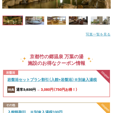
写真一覧を見る
京都竹の郷温泉 万葉の湯
施設のお得なクーポン情報
岩盤浴
岩盤浴セットプラン割引（入館+岩盤浴）※別途入湯税
通常
3,830円
→
3,080円（750円お得！）
特典
その他
入館料割引 ※別途入湯税100円