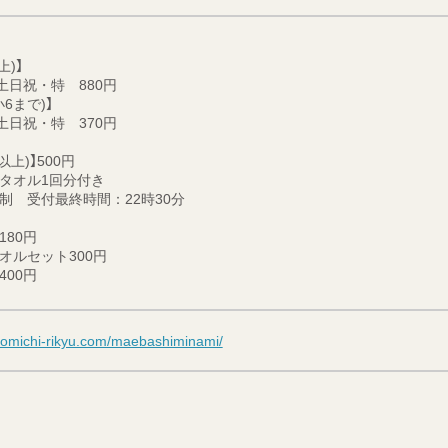
上)】
土日祝・特 880円
6まで)】
土日祝・特 370円
上)】500円
タオル1回分付き
制 受付最終時間：22時30分
80円
オルセット300円
00円
nomichi-rikyu.com/maebashiminami/