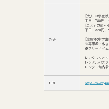
【大人(中学生以
平日 780円、
【こども(3歳～小
平日 320円、
【岩盤浴(中学生以
料金
※専用着・敷き
※フリータイム
レンタルタオル1
レンタルバスタ
レンタル館内着4
URL
https://www.yu