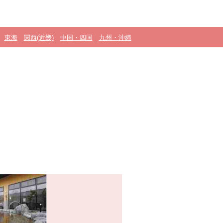
東海
関西(近畿)
中国・四国
九州・沖縄