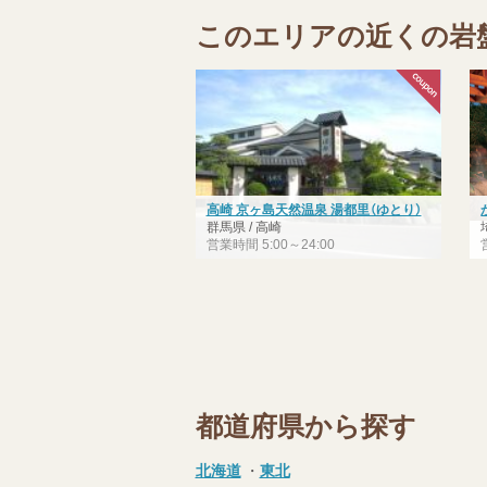
このエリアの近くの岩
高崎 京ヶ島天然温泉 湯都里（ゆとり）
群馬県 / 高崎
営業時間 5:00～24:00
都道府県から探す
北海道
・
東北