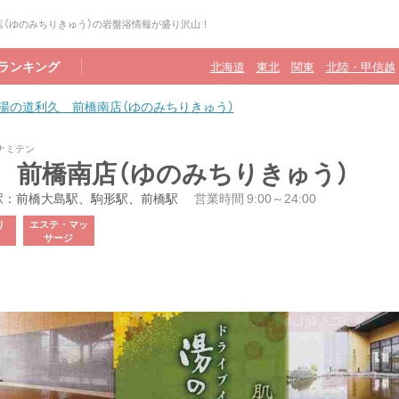
店（ゆのみちりきゅう）の岩盤浴情報が盛り沢山！
ランキング
北海道
東北
関東
北陸・甲信越
湯の道利久 前橋南店（ゆのみちりきゅう）
ナミテン
 前橋南店（ゆのみちりきゅう）
駅：前橋大島駅、駒形駅、前橋駅
営業時間 9:00～24:00
り
エステ・マッ
サージ