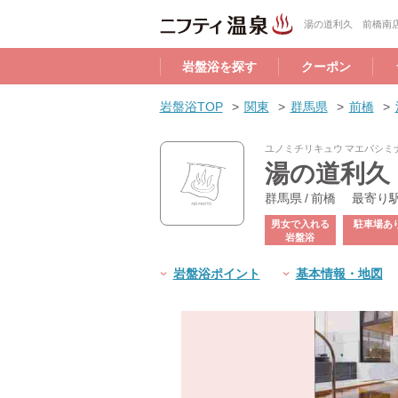
湯の道利久 前橋南
岩盤浴を探す
クーポン
岩盤浴TOP
関東
群馬県
前橋
ユノミチリキュウ マエバシミ
湯の道利久
群馬県 / 前橋
最寄り
男女で入れる
駐車場あ
岩盤浴
岩盤浴ポイント
基本情報・地図