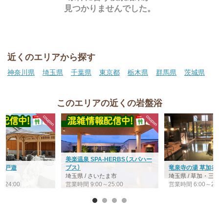
見つかりませんでした。
近くのエリアから探す
神奈川県
埼玉県
千葉県
東京都
栃木県
群馬県
茨城県
このエリアの近くの岩盤浴
美楽温泉 SPA-HERBS（スパハー
 江戸遊
ブス）
竜泉寺の湯 草加谷
宮
埼玉県 / さいたま市
埼玉県 / 草加・
～24:00
営業時間 9:00～25:00
営業時間 6:00～26: