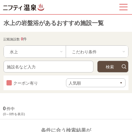
水上の岩盤浴があるおすすめ施設一覧
0
件
記載施設数
水上
クーポン有り
0
件中
(0～0件を表示)
条件に合う検索結果が