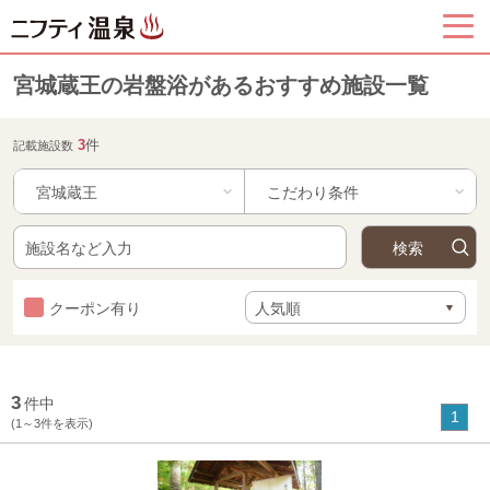
宮城蔵王の岩盤浴があるおすすめ施設一覧
3
件
記載施設数
宮城蔵王
クーポン有り
3
件中
1
(1～3件を表示)