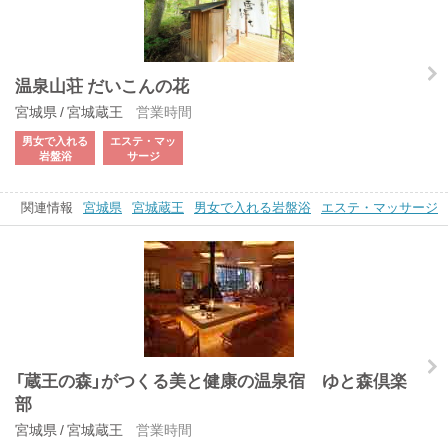
温泉山荘 だいこんの花
宮城県 / 宮城蔵王
営業時間
男女で入れる
エステ・マッ
岩盤浴
サージ
関連情報
宮城県
宮城蔵王
男女で入れる岩盤浴
エステ・マッサージ
「蔵王の森」がつくる美と健康の温泉宿 ゆと森倶楽
部
宮城県 / 宮城蔵王
営業時間