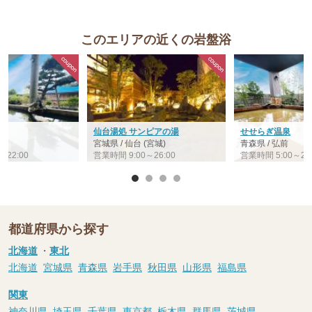
このエリアの近くの岩盤浴
仙台湯処 サンピアの湯
せせらぎ温泉
宮城県 / 仙台 (宮城)
青森県 / 弘前
～22:00
営業時間 9:00～26:00
営業時間 5:00～23:
都道府県から探す
北海道
・
東北
北海道
宮城県
青森県
岩手県
秋田県
山形県
福島県
関東
神奈川県
埼玉県
千葉県
東京都
栃木県
群馬県
茨城県