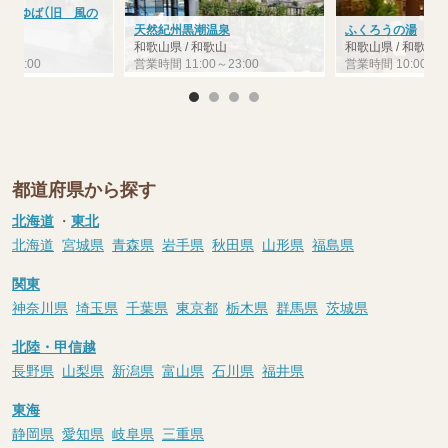
内おゆば（旧 風の
）
天然紀州黒潮温泉
ふくろうの湯
和歌山県 / 和歌山
和歌山県 / 和歌山
～24:00
営業時間 11:00～23:00
営業時間 10:00～23
都道府県から探す
北海道
・
東北
北海道
宮城県
青森県
岩手県
秋田県
山形県
福島県
関東
神奈川県
埼玉県
千葉県
東京都
栃木県
群馬県
茨城県
北陸・甲信越
長野県
山梨県
新潟県
富山県
石川県
福井県
東海
静岡県
愛知県
岐阜県
三重県