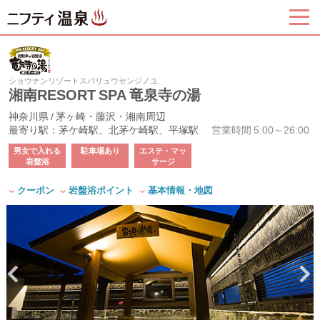
ショウナンリゾートスパリュウセンジノユ
湘南RESORT SPA 竜泉寺の湯
神奈川県 / 茅ヶ崎・藤沢・湘南周辺
最寄り駅：茅ケ崎駅、北茅ケ崎駅、平塚駅
営業時間 5:00～26:00
男女で入れる
駐車場あり
エステ・マッ
岩盤浴
サージ
クーポン
岩盤浴ポイント
基本情報・地図