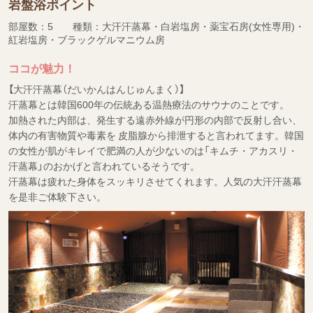
岩盤浴ポイント
部屋数：5 種類：大汗汗蒸幕・白岩塩房・薬宝石房(女性専用)・
紅岩塩房・ブラックゲルマニウム房
ココが魅力！
【大汗汗蒸幕（だいかんはんじゅんまく）】
汗蒸幕とは韓国600年の伝統ある温熱療法のサウナのことです。
加熱された内部は、発生する遠赤外線が円形の内部で反射し合い、
体内の有害物質や毒素を 皮脂腺から排泄すると言われてます。韓国
の女性が肌がキレイで肥満の人が少ないのは「キムチ・アカスリ・
汗蒸幕」のおかげと言われているそうです。
汗蒸幕は疲れた身体をスッキリさせてくれます。人気の大汗汗蒸幕
を是非ご体験下さい。