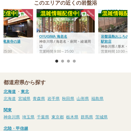
このエリアの近くの岩盤浴
OYUGIWA 海老名
岩盤温熱おふろの王
ズ 竜泉寺の湯
神奈川県 / 海老名・座間・綾瀬周
駅前店
浜
辺
神奈川県 / 厚木・
～25:00
営業時間 9:00～25:00
営業時間 10:00～25
都道府県から探す
北海道
・
東北
北海道
宮城県
青森県
岩手県
秋田県
山形県
福島県
関東
神奈川県
埼玉県
千葉県
東京都
栃木県
群馬県
茨城県
北陸・甲信越