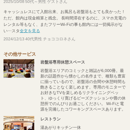
2025/10/08 50代～男性 ゲストさん
キャッシュレスにて入館出来、お風呂も岩盤浴もとても良かった！
ただ、館内は現金精算と残念。 長時間滞在するのに、スマホ充電の
レンタル等もなく、またフリーWi-Fiの事も館内には一切掲示がな
い…スタ
全文を見る
2024/12/13 40代男性 チョココロネさん
その他サービス
岩盤浴専用休憩スペース
岩盤浴エリアのコミックと雑誌が6,000冊。最
新の話題作から懐かしの名作まで、種類も豊富
に揃っているので、岩盤浴の合間や休憩時間も
飽きることなく楽しめます。専用のモニターで
お好きなTVを楽しめるリクライニングベッ
ト、ゆっくり寛げるビーズクッションや畳の休
憩所でのんびりお過ごしください。 Wi-Fiと電
源を完備したコワーキングスペースあります。
レストラン
湯あがりキッチン一休