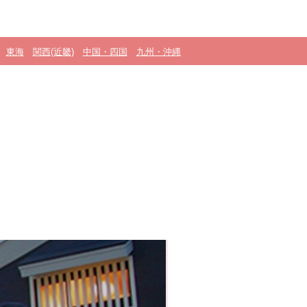
東海
関西(近畿)
中国・四国
九州・沖縄