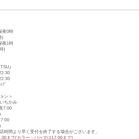
深夜0時
)
深夜1時
時)
TSU」
2:30
2:30
ｯﾌﾟ
ョン＞
いちかみ
夜7:00
)
7:00
)
店時間より早く受付を終了する場合がございます。
:30まで(カラー・パーマは17:00まで)