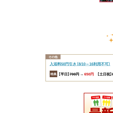
その他
入浴料50円引き（8/10～16利用不可）
【平日】
700円
→
650円
【土日祝】
特典