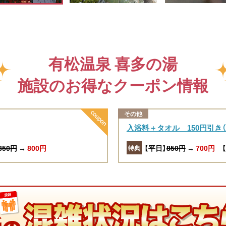
有松温泉 喜多の湯
施設のお得なクーポン情報
その他
入浴料＋タオル 150円引き（8
850円
→
800円
【平日】
850円
→
700円
【
特典