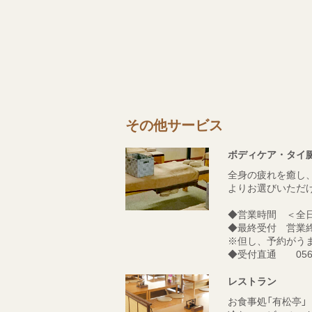
その他サービス
ボディケア・タイ腱
全身の疲れを癒し
よりお選びいただ
◆
営業時間
＜全日＞
◆
最終受付
営業終
※但し、予約がう
◆
受付直通
0562-
レストラン
お食事処「有松亭」