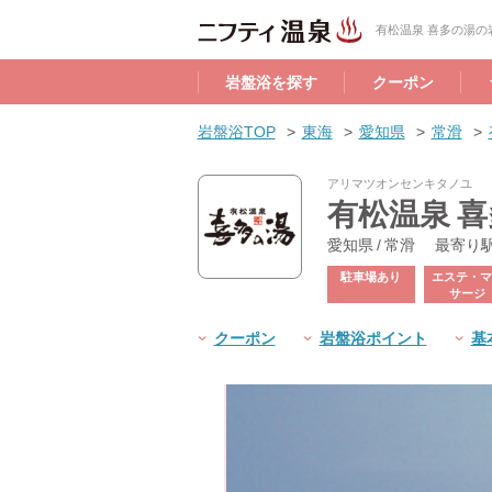
有松温泉 喜多の湯
岩盤浴を探す
クーポン
岩盤浴TOP
東海
愛知県
常滑
アリマツオンセンキタノユ
有松温泉 
愛知県 / 常滑
最寄り
駐車場あり
エステ・マ
サージ
クーポン
岩盤浴ポイント
基