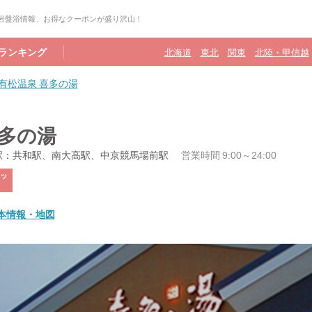
の岩盤浴情報、お得なクーポンが盛り沢山！
ランキング
北海道
東北
関東
北陸・甲信越
有松温泉 喜多の湯
喜多の湯
駅：共和駅、南大高駅、中京競馬場前駅
営業時間 9:00～24:00
ッ
本情報・地図