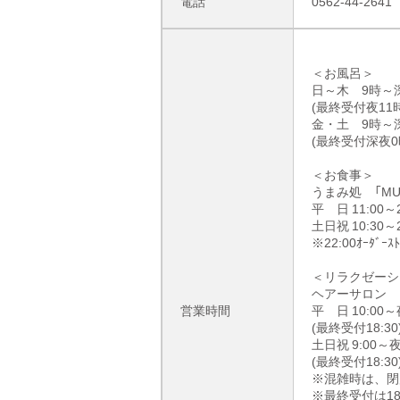
電話
0562-44-2641
＜お風呂＞
日～木 9時～
(最終受付夜11時
金・土 9時～
(最終受付深夜0
＜お食事＞
うまみ処 「MU
平 日 11:00～2
土日祝 10:30～2
※22:00ｵｰﾀﾞｰｽﾄ
＜リラクゼーシ
ヘアーサロン 
営業時間
平 日 10:00～
(最終受付18:30
土日祝 9:00～夜
(最終受付18:30
※混雑時は、閉
※最終受付は18