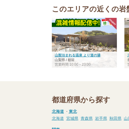
このエリアの近くの岩
山梨泊まれる温泉 より道の湯
山梨県 / 都留
営業時間 10:00～23:00
都道府県から探す
北海道
・
東北
北海道
宮城県
青森県
岩手県
秋田県
山