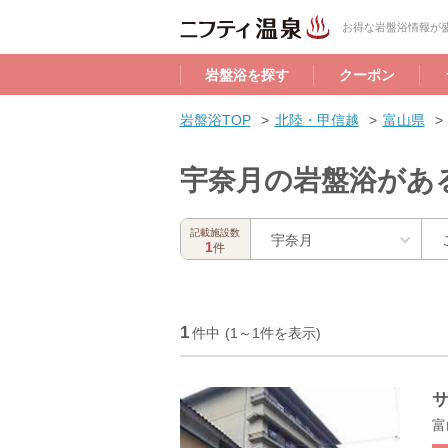
お得な岩盤浴情報が盛
岩盤浴を探す
クーポン
岩盤浴TOP
北陸・甲信越
富山県
宇奈月の岩盤浴があ
記載施設数
宇奈月
1
件
1
件中
(1～1件を表示)
富