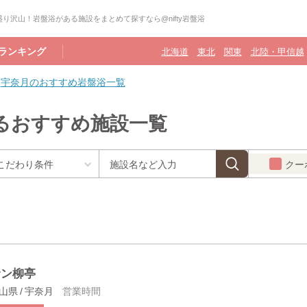
り沢山！岩盤浴がある施設をまとめて探すなら@nifty岩盤浴
ランキング
北海道
東北
関東
北陸・甲信越
宇奈月のおすすめ岩盤浴一覧
るおすすめ施設一覧
クー
サン柳亭
山県 / 宇奈月
営業時間