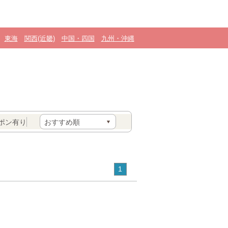
東海
関西(近畿)
中国・四国
九州・沖縄
ポン有り
1