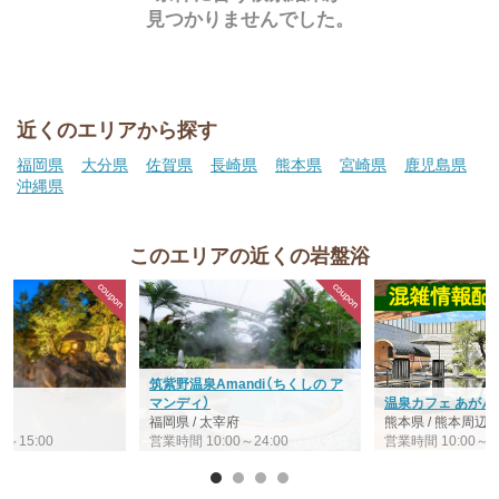
見つかりませんでした。
近くのエリアから探す
福岡県
大分県
佐賀県
長崎県
熊本県
宮崎県
鹿児島県
沖縄県
このエリアの近くの岩盤浴
筑紫野温泉Amandi（ちくしの ア
ル
マンディ）
温泉カフェ あがん
島
福岡県 / 太宰府
熊本県 / 熊本周辺
0～15:00
営業時間 10:00～24:00
営業時間 10:00～24