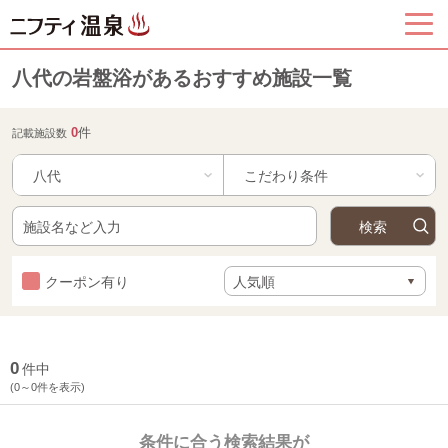
八代の岩盤浴があるおすすめ施設一覧
0
件
記載施設数
八代
クーポン有り
0
件中
(0～0件を表示)
条件に合う検索結果が