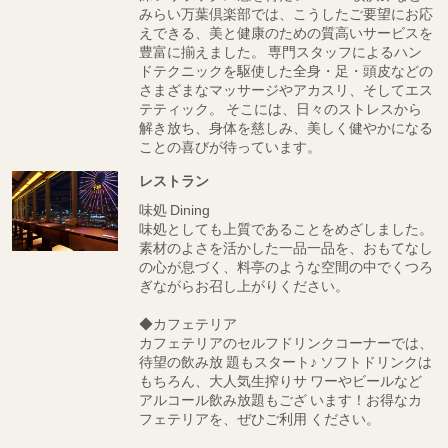
みらい万葉倶楽部では、こうしたご要望にお応
えできる、美と健康のための質高いサービスを
豊富に揃えました。 専門スタッフによるハン
ドテクニックを駆使した全身・足・頭皮などの
さまざまなマッサージやアカスリ、そしてエス
テティック。 そこには、日々のストレスから
解き放ち、身体を慈しみ、美しく健やかになる
ことの喜びが待っています。
レストラン
味処
Dining
味処としても上質であることをめざしました。
素材のよさを活かした一品一品を、おもてなし
の心が息づく、料亭のような空間の中でくつろ
ぎながらお召し上がりください。
◆カフェテリア
カフェテリアのセルフドリンクコーナーでは、
待望の飲み放 題もスタート♪ ソフトドリンクは
もちろん、大人気生搾りサ ワーやビールなど
アルコール飲み放題もござ います！お得なカ
フェテリアを、ぜひご利用 ください。