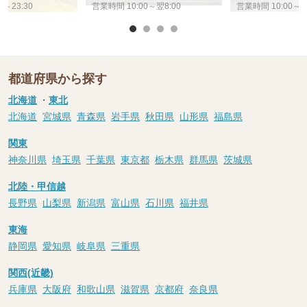
0～23:30
営業時間 10:00～翌8:00
営業時間 10:00～26
都道府県から探す
北海道
・
東北
北海道
宮城県
青森県
岩手県
秋田県
山形県
福島県
関東
神奈川県
埼玉県
千葉県
東京都
栃木県
群馬県
茨城県
北陸・甲信越
長野県
山梨県
新潟県
富山県
石川県
福井県
東海
静岡県
愛知県
岐阜県
三重県
関西(近畿)
兵庫県
大阪府
和歌山県
滋賀県
京都府
奈良県