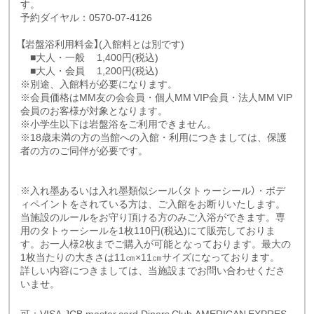
す。
予約ダイヤル：0570-07-4126
【岩盤浴利用料金】(入館料とは別です)
■大人・一般 1,400円(税込)
■大人・会員 1,200円(税込)
※別途、入館料が必要になります。
※会員価格はMM友の会会員・個人MM VIP会員・法人MM VIP
会員のお客様が対象となります。
※小学生以下は岩盤浴をご利用できません。
※18歳未満の方の当館への入館・利用につきましては、保護
者の方のご同伴が必要です。
※入れ墨あるいは入れ墨類似シール（タトゥーシール）・ボデ
ィペイントをされている方は、ご入館をお断りいたします。
当施設のルールをお守り頂ける方のみご入浴ができます。専
用のタトゥーシールを1枚110円(税込)にて販売しておりま
す。お一人様2枚までご購入が可能となっております。最大の
1枚当たりの大きさは11㎝×11㎝サイズになっております。
詳しい内容につきましては、当施設までお問い合わせくださ
いませ。
可：VISA,JCB,master card,Diners Club,AMERICAN EXPRES