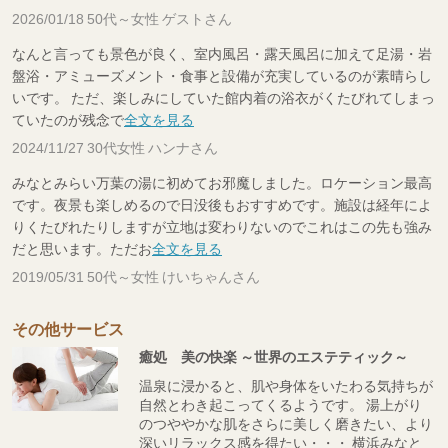
2026/01/18 50代～女性 ゲストさん
なんと言っても景色が良く、室内風呂・露天風呂に加えて足湯・岩
盤浴・アミューズメント・食事と設備が充実しているのが素晴らし
いです。 ただ、楽しみにしていた館内着の浴衣がくたびれてしまっ
ていたのが残念で
全文を見る
2024/11/27 30代女性 ハンナさん
みなとみらい万葉の湯に初めてお邪魔しました。ロケーション最高
です。夜景も楽しめるので日没後もおすすめです。施設は経年によ
りくたびれたりしますが立地は変わりないのでこれはこの先も強み
だと思います。ただお
全文を見る
2019/05/31 50代～女性 けいちゃんさん
その他サービス
癒処 美の快楽 ～世界のエステティック～
温泉に浸かると、肌や身体をいたわる気持ちが
自然とわき起こってくるようです。 湯上がり
のつややかな肌をさらに美しく磨きたい、より
深いリラックス感を得たい・・・ 横浜みなと