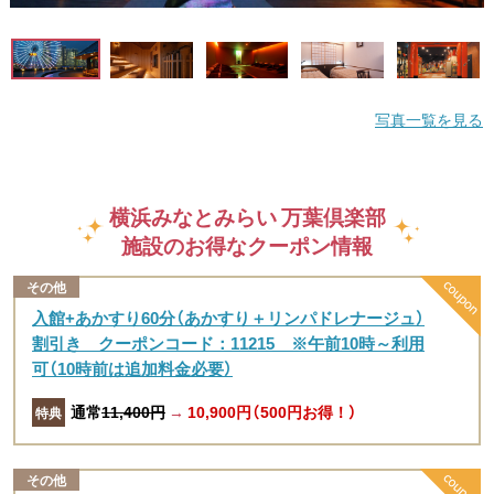
写真一覧を見る
横浜みなとみらい 万葉倶楽部
施設のお得なクーポン情報
その他
入館+あかすり60分（あかすり＋リンパドレナージュ）
割引き クーポンコード：11215 ※午前10時～利用
可（10時前は追加料金必要）
通常
11,400円
→
10,900円（500円お得！）
特典
その他