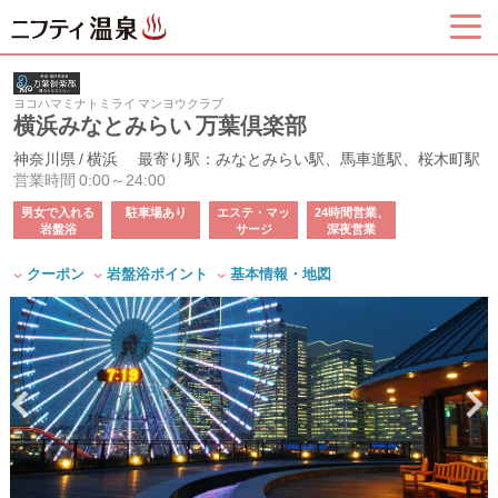
ヨコハマミナトミライ マンヨウクラブ
横浜みなとみらい 万葉倶楽部
神奈川県 / 横浜
最寄り駅：みなとみらい駅、馬車道駅、桜木町駅
営業時間 0:00～24:00
男女で入れる
駐車場あり
エステ・マッ
24時間営業、
岩盤浴
サージ
深夜営業
クーポン
岩盤浴ポイント
基本情報・地図