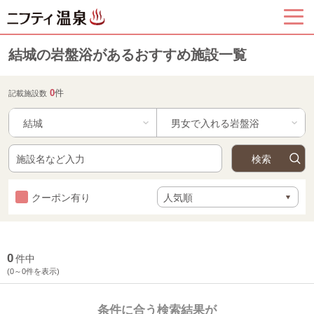
結城の岩盤浴があるおすすめ施設一覧
0
件
記載施設数
結城
クーポン有り
0
件中
(0～0件を表示)
条件に合う検索結果が