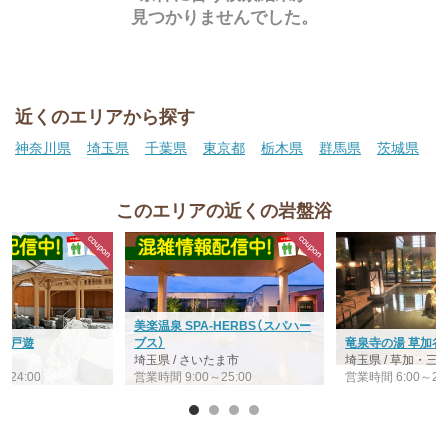
見つかりませんでした。
近くのエリアから探す
神奈川県
埼玉県
千葉県
東京都
栃木県
群馬県
茨城県
このエリアの近くの岩盤浴
美楽温泉 SPA-HERBS（スパハー
 江戸遊
ブス）
竜泉寺の湯 草加谷
宮
埼玉県 / さいたま市
埼玉県 / 草加・
～24:00
営業時間 9:00～25:00
営業時間 6:00～26: