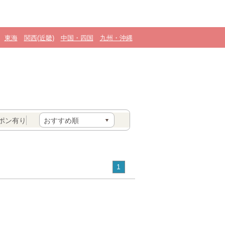
東海
関西(近畿)
中国・四国
九州・沖縄
ポン有り
1