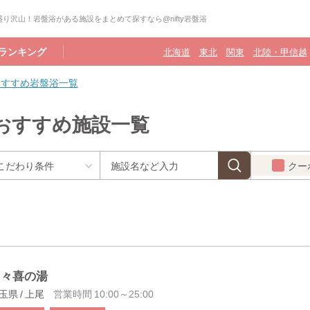
り沢山！岩盤浴がある施設をまとめて探すなら@nifty岩盤浴
ランキング
北海道
東北
関東
北陸・甲信越
おすすめ岩盤浴一覧
おすすめ施設一覧
クー
日々喜の湯
玉県 / 上尾
営業時間 10:00～25:00