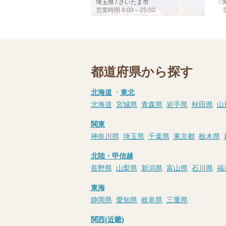
埼玉県 / さいたま市
営業時間 9:00～25:00
都道府県から探す
北海道
・
東北
北海道
宮城県
青森県
岩手県
秋田県
山
関東
神奈川県
埼玉県
千葉県
東京都
栃木県
北陸・甲信越
長野県
山梨県
新潟県
富山県
石川県
福
東海
静岡県
愛知県
岐阜県
三重県
関西(近畿)