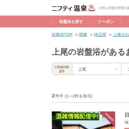
お得な岩盤浴情報が盛
岩盤浴を探す
クーポン
岩盤浴TOP
関東
埼玉県
上尾の
上尾の岩盤浴がある
記載施設数
上尾
2
件
2
件中
(1～2件を表示)
埼