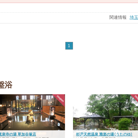
関連情報
埼
1
盤浴
竜泉寺の湯 草加谷塚店
杉戸天然温泉 雅楽の湯（うたのゆ）