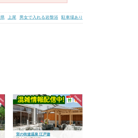
玉県
上尾
男女で入れる岩盤浴
駐車場あり
宮の街道温泉 江戸遊