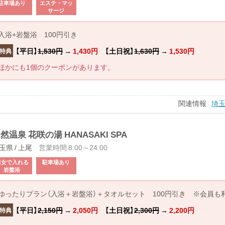
駐車場あり
エステ・マッ
サージ
入浴+岩盤浴 100円引き
【平日】
1,530円
→
1,430円
【土日祝】
1,630円
→
1,530円
特典
ほかにも1個のクーポンがあります。
関連情報
埼
然温泉 花咲の湯 HANASAKI SPA
玉県 / 上尾
営業時間 8:00～24:00
男女で入れる
駐車場あり
岩盤浴
ゆったりプラン（入浴＋岩盤浴）＋タオルセット 100円引き ※会員も
【平日】
2,150円
→
2,050円
【土日祝】
2,300円
→
2,200円
特典