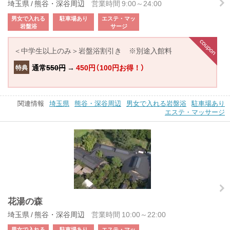
埼玉県 / 熊谷・深谷周辺
営業時間 9:00～24:00
男女で入れる
駐車場あり
エステ・マッ
岩盤浴
サージ
＜中学生以上のみ＞岩盤浴割引き ※別途入館料
通常
550円
→
450円（100円お得！）
特典
関連情報
埼玉県
熊谷・深谷周辺
男女で入れる岩盤浴
駐車場あり
エステ・マッサージ
花湯の森
埼玉県 / 熊谷・深谷周辺
営業時間 10:00～22:00
男女で入れる
駐車場あり
エステ・マッ