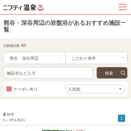
熊谷・深谷周辺の岩盤浴があるおすすめ施設一
覧
4
件
記載施設数
熊谷・深谷周辺
クーポン有り
4
件中
1
(1～4件を表示)