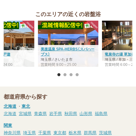
このエリアの近くの岩盤浴
美楽温泉 SPA-HERBS（スパハー
 江戸遊
ブス）
竜泉寺の湯 草加谷
宮
埼玉県 / さいたま市
埼玉県 / 草加・
～24:00
営業時間 9:00～25:00
営業時間 6:00～26:
都道府県から探す
北海道
・
東北
北海道
宮城県
青森県
岩手県
秋田県
山形県
福島県
関東
神奈川県
埼玉県
千葉県
東京都
栃木県
群馬県
茨城県