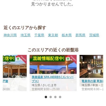
見つかりませんでした。
近くのエリアから探す
神奈川県
埼玉県
千葉県
東京都
栃木県
群馬県
茨城県
このエリアの近くの岩盤浴
美楽温泉 SPA-HERBS（スパハー
 江戸遊
ブス）
竜泉寺の湯 草加谷
宮
埼玉県 / さいたま市
埼玉県 / 草加・
～24:00
営業時間 9:00～25:00
営業時間 6:00～26: