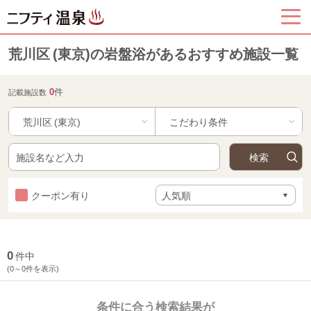
荒川区 (東京)の岩盤浴があるおすすめ施設一覧
0
件
記載施設数
荒川区 (東京)
クーポン有り
0
件中
(0～0件を表示)
条件に合う検索結果が