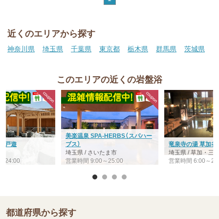
近くのエリアから探す
神奈川県
埼玉県
千葉県
東京都
栃木県
群馬県
茨城県
このエリアの近くの岩盤浴
美楽温泉 SPA-HERBS（スパハー
 江戸遊
ブス）
竜泉寺の湯 草加谷
宮
埼玉県 / さいたま市
埼玉県 / 草加・
～24:00
営業時間 9:00～25:00
営業時間 6:00～26:
都道府県から探す