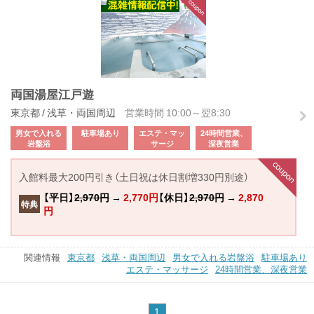
両国湯屋江戸遊
東京都 / 浅草・両国周辺
営業時間 10:00～翌8:30
男女で入れる
駐車場あり
エステ・マッ
24時間営業、
岩盤浴
サージ
深夜営業
入館料最大200円引き（土日祝は休日割増330円別途）
【平日】
2,970円
→
2,770円
【休日】
2,970円
→
2,870
特典
円
関連情報
東京都
浅草・両国周辺
男女で入れる岩盤浴
駐車場あり
エステ・マッサージ
24時間営業、深夜営業
1