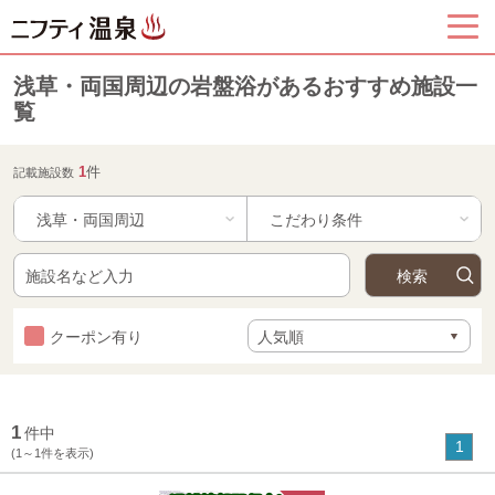
浅草・両国周辺の岩盤浴があるおすすめ施設一
覧
1
件
記載施設数
浅草・両国周辺
クーポン有り
1
件中
1
(1～1件を表示)