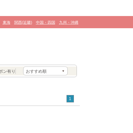
東海
関西(近畿)
中国・四国
九州・沖縄
ポン有り
1