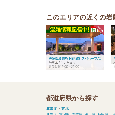
このエリアの近くの岩
美楽温泉 SPA-HERBS（スパハーブス）
埼玉県 / さいたま市
営業時間 9:00～25:00
都道府県から探す
北海道
・
東北
北海道
宮城県
青森県
岩手県
秋田県
山