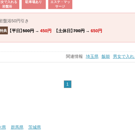
男女で入れる
駐車場あり
エステ・マッ
岩盤浴
サージ
岩盤浴50円引き
【平日】
500円
→
450円
【土休日】
700円
→
650円
特典
関連情報
埼玉県
飯能
男女で入れ
1
木県
群馬県
茨城県