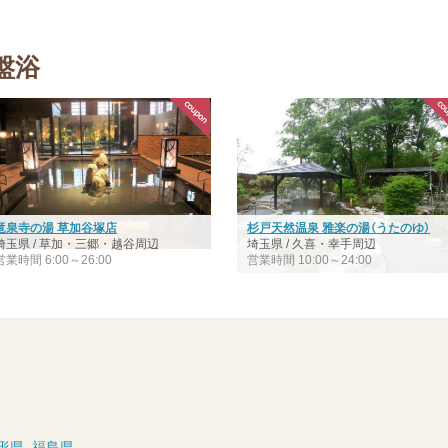
盤浴
竜泉寺の湯 草加谷塚店
杉戸天然温泉 雅楽の湯（うたのゆ）
埼玉県 / 草加・三郷・越谷周辺
埼玉県 / 久喜・幸手周辺
営業時間 6:00～26:00
営業時間 10:00～24:00
形県
福島県