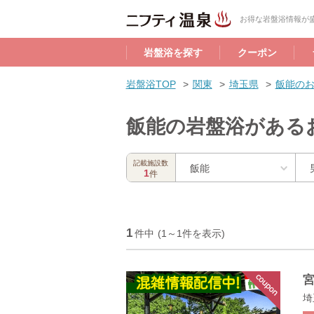
お得な岩盤浴情報が盛
岩盤浴を探す
クーポン
岩盤浴TOP
関東
埼玉県
飯能の
飯能の岩盤浴がある
記載施設数
飯能
1
件
1
件中
(1～1件を表示)
宮
埼