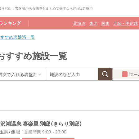
り沢山！岩盤浴がある施設をまとめて探すなら@nifty岩盤浴
ランキング
北海道
東北
関東
北陸・甲信越
おすすめ岩盤浴一覧
おすすめ施設一覧
クー
沢湖温泉 喜楽里 別邸（きらり別邸）
玉県 / 飯能
営業時間 9:00～23:00