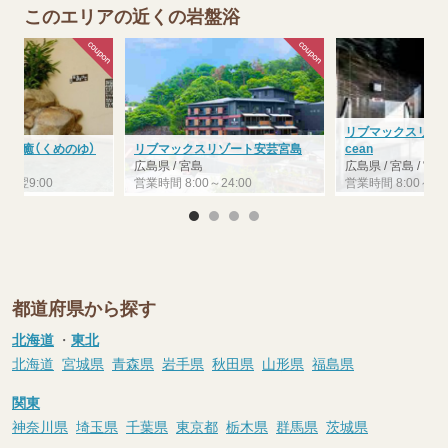
このエリアの近くの岩盤浴
リブマックスリゾー
米之癒（くめのゆ）
リブマックスリゾート安芸宮島
cean
広島県 / 宮島
広島県 / 宮島 / 宮
0～翌9:00
営業時間 8:00～24:00
営業時間 8:00～24:
都道府県から探す
北海道
・
東北
北海道
宮城県
青森県
岩手県
秋田県
山形県
福島県
関東
神奈川県
埼玉県
千葉県
東京都
栃木県
群馬県
茨城県