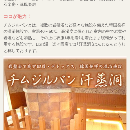
石楽房・涼風楽房
ココが魅力！
チムジルバンとは、複数の岩盤浴など様々な施設を備えた韓国発祥
の温浴施設で、室温40～50℃、高湿度に保たれた室内の中で岩盤や
岩塩などを加熱し、その上に衣服（専用着）を着たまま寝転がって利
用する施設です。ほの湯 楽々園店では「汗蒸洞（はんじゅんどう）」
と称しております。