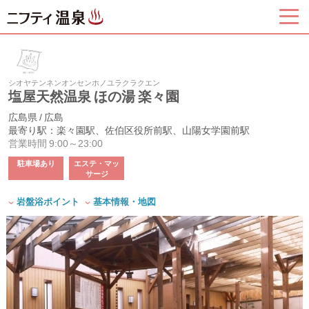
シオヤテンネンオンセンホノユラクラクエン
塩屋天然温泉 ほの湯 楽々園
広島県 / 広島
最寄り駅：楽々園駅、佐伯区役所前駅、山陽女学園前駅
営業時間 9:00～23:00
駐車場あり
エステ・マッ
サージ
岩盤浴ポイント
基本情報・地図