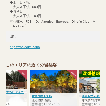
◆土・日・祝
大人＆子供 1080円
◆特別日
大人＆子供 1180円
可（VISA、JCB、iD、American Express、Diner's Club、M
aster Card）
URL
https://aoidake.com/
このエリアの近くの岩盤浴
泉 縄文の宿 まんて
霧島国際ホテル
温泉カフェ あがん
久島
鹿児島県 / 霧島
熊本県 / 熊本周辺
0～22:00
営業時間 11:00～15:00
営業時間 10:00～24