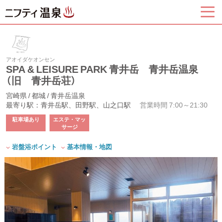
アオイダケオンセン
SPA & LEISURE PARK 青井岳 青井岳温泉
（旧 青井岳荘）
宮崎県 / 都城 / 青井岳温泉
最寄り駅：青井岳駅、田野駅、山之口駅
営業時間 7:00～21:30
駐車場あり
エステ・マッ
サージ
岩盤浴ポイント
基本情報・地図