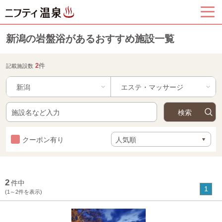
新潟の岩盤浴があるおすすめ施設一覧
2
件
記載施設数
新潟
クーポン有り
2
件中
1
(1～2件を表示)