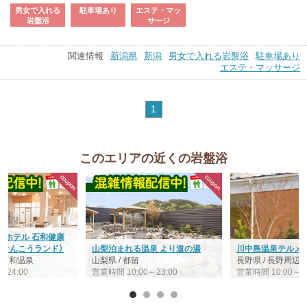
男女で入れる
駐車場あり
エステ・マッ
岩盤浴
サージ
関連情報
新潟県
新潟
男女で入れる岩盤浴
駐車場あり
エステ・マッサージ
1
このエリアの近くの岩盤浴
・ホテル 石和健康
わけんこうランド）
山梨泊まれる温泉 より道の湯
川中島温泉テルメD
/ 石和温泉
山梨県 / 都留
長野県 / 長野周辺
～24:00
営業時間 10:00～23:00
営業時間 10:00～24