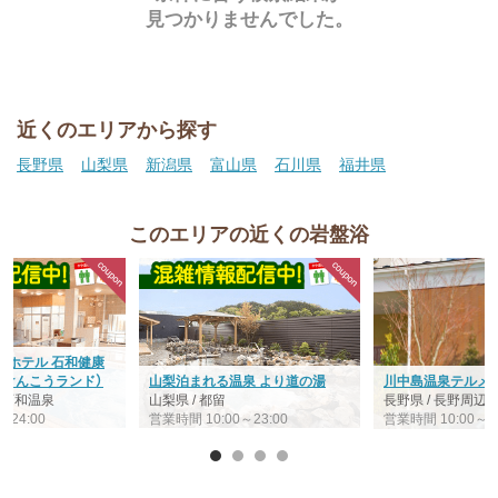
見つかりませんでした。
近くのエリアから探す
長野県
山梨県
新潟県
富山県
石川県
福井県
このエリアの近くの岩盤浴
・ホテル 石和健康
わけんこうランド）
山梨泊まれる温泉 より道の湯
川中島温泉テルメD
/ 石和温泉
山梨県 / 都留
長野県 / 長野周辺
～24:00
営業時間 10:00～23:00
営業時間 10:00～24