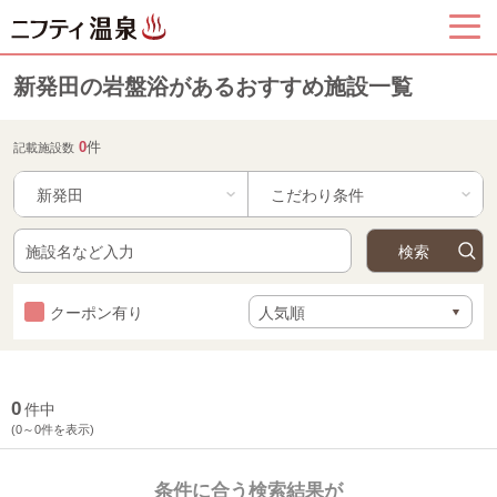
新発田の岩盤浴があるおすすめ施設一覧
0
件
記載施設数
新発田
クーポン有り
0
件中
(0～0件を表示)
条件に合う検索結果が