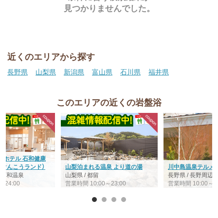
見つかりませんでした。
近くのエリアから探す
長野県
山梨県
新潟県
富山県
石川県
福井県
このエリアの近くの岩盤浴
・ホテル 石和健康
わけんこうランド）
山梨泊まれる温泉 より道の湯
川中島温泉テルメD
/ 石和温泉
山梨県 / 都留
長野県 / 長野周辺
～24:00
営業時間 10:00～23:00
営業時間 10:00～24