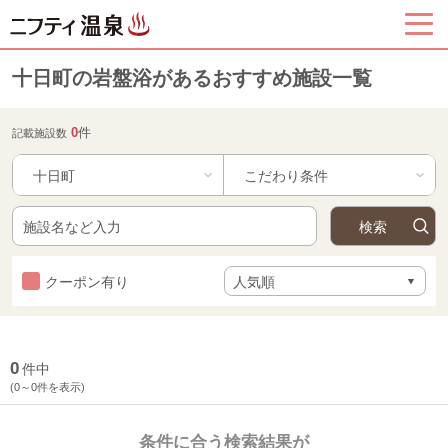
十日町の岩盤浴があるおすすめ施設一覧
0
件
記載施設数
十日町
クーポン有り
0
件中
(0～0件を表示)
条件に合う検索結果が