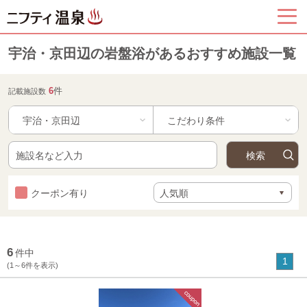
宇治・京田辺の岩盤浴があるおすすめ施設一覧
6
件
記載施設数
宇治・京田辺
クーポン有り
6
件中
1
(1～6件を表示)