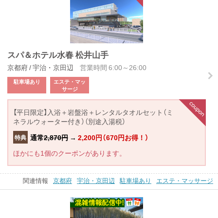
スパ＆ホテル水春 松井山手
京都府 / 宇治・京田辺
営業時間 6:00～26:00
駐車場あり
エステ・マッ
サージ
【平日限定】入浴＋岩盤浴＋レンタルタオルセット（ミ
ネラルウォーター付き）（別途入湯税）
通常
2,870円
→
2,200円（670円お得！）
特典
ほかにも1個のクーポンがあります。
関連情報
京都府
宇治・京田辺
駐車場あり
エステ・マッサージ