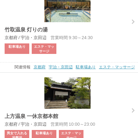
竹取温泉 灯りの湯
京都府 / 宇治・京田辺
営業時間 9:30～24:30
駐車場あり
エステ・マッ
サージ
関連情報
京都府
宇治・京田辺
駐車場あり
エステ・マッサージ
上方温泉 一休京都本館
京都府 / 宇治・京田辺
営業時間 10:00～23:00
男女で入れる
駐車場あり
エステ・マッ
岩盤浴
サージ