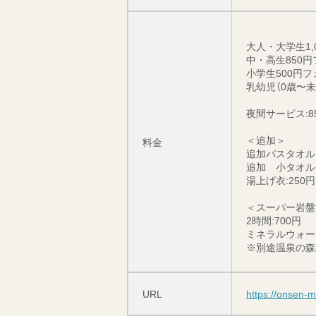
大人・大学生1,
中・高生850
小学生500円
乳幼児（0歳〜
夜間サービス:8
＜追加＞
料金
追加バスタオル:
追加 小タオル:
湯上げ衣:250円
＜スーパー岩盤
2時間:700円
ミネラルウォー
※別途温泉の森
URL
https://onsen-m