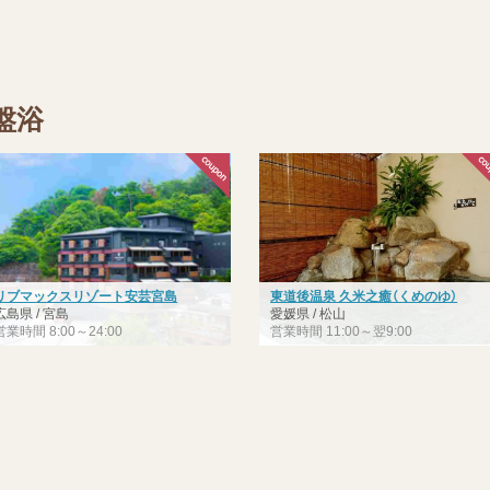
盤浴
リブマックスリゾート安芸宮島
東道後温泉 久米之癒（くめのゆ）
広島県 / 宮島
愛媛県 / 松山
営業時間 8:00～24:00
営業時間 11:00～翌9:00