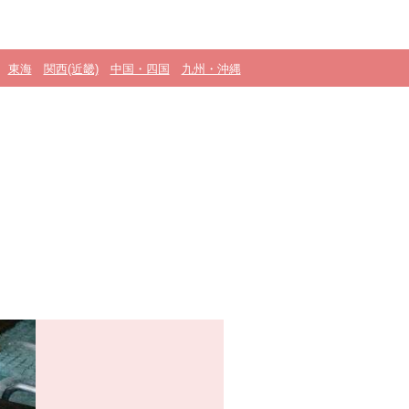
東海
関西(近畿)
中国・四国
九州・沖縄