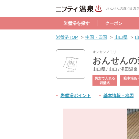
おんせんの森 (旧 
岩盤浴を探す
クーポン
岩盤浴TOP
中国・四国
山口県
オンセンノモリ
おんせんの森
山口県 / 山口 / 湯田温泉
男女で入れる
駐車場あ
岩盤浴
岩盤浴ポイント
基本情報・地図