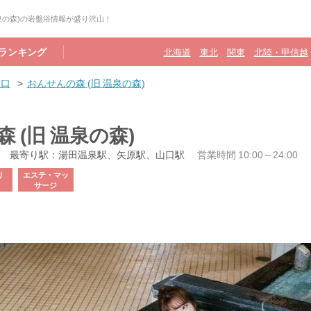
温泉の森)の岩盤浴情報が盛り沢山！
ランキング
北海道
東北
関東
北陸・甲信越
山口
おんせんの森 (旧 温泉の森)
 (旧 温泉の森)
最寄り駅：湯田温泉駅、矢原駅、山口駅
営業時間 10:00～24:00
り
エステ・マッ
サージ