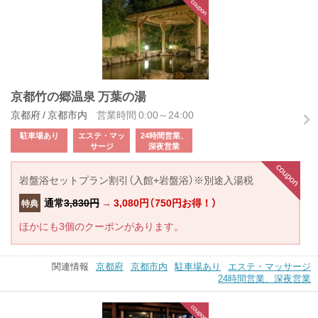
京都竹の郷温泉 万葉の湯
京都府 / 京都市内
営業時間 0:00～24:00
駐車場あり
エステ・マッ
24時間営業、
サージ
深夜営業
岩盤浴セットプラン割引（入館+岩盤浴）※別途入湯税
通常
3,830円
→
3,080円（750円お得！）
特典
ほかにも3個のクーポンがあります。
関連情報
京都府
京都市内
駐車場あり
エステ・マッサージ
24時間営業、深夜営業