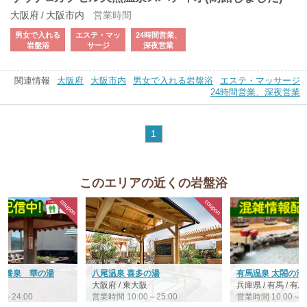
大阪府 / 大阪市内
営業時間
男女で入れる
エステ・マッ
24時間営業、
岩盤浴
サージ
深夜営業
関連情報
大阪府
大阪市内
男女で入れる岩盤浴
エステ・マッサージ
24時間営業、深夜営業
1
このエリアの近くの岩盤浴
療養泉 華の湯
八尾温泉 喜多の湯
有馬温泉 太閤の湯
大阪府 / 東大阪
兵庫県 / 有馬 / 有
0～24:00
営業時間 10:00～25:00
営業時間 10:00～22