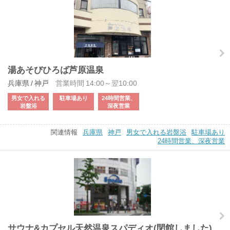
湯あそびひろば芦原温泉
兵庫県 / 神戸
営業時間 14:00～翌10:00
男女で入れる
駐車場あり
24時間営業、
岩盤浴
深夜営業
関連情報
兵庫県
神戸
男女で入れる岩盤浴
駐車場あり
24時間営業、深夜営業
サウナ&カプセル天然温泉スパディオ(閉館しました)