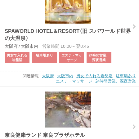
SPAWORLD HOTEL＆RESORT（旧 スパワールド世界
の大温泉）
大阪府 / 大阪市内
営業時間 10:00～翌8:45
男女で入れる
駐車場あり
エステ・マッ
24時間営業、
岩盤浴
サージ
深夜営業
関連情報
大阪府
大阪市内
男女で入れる岩盤浴
駐車場あり
エステ・マッサージ
24時間営業、深夜営業
奈良健康ランド 奈良プラザホテル