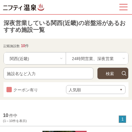
深夜営業している関西(近畿)の岩盤浴があるお
すすめ施設一覧
10
件
記載施設数
関西(近畿)
クーポン有り
10
件中
1
(1～10件を表示)