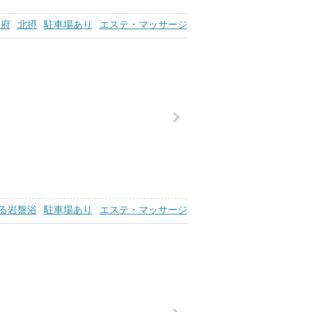
阪府
北摂
駐車場あり
エステ・マッサージ
る岩盤浴
駐車場あり
エステ・マッサージ