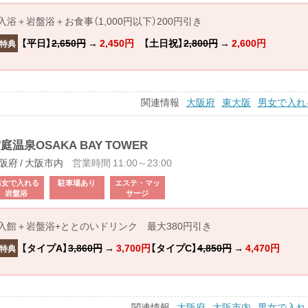
入浴＋岩盤浴＋お食事（1,000円以下）200円引き
【平日】
2,650円
→
2,450円
【土日祝】
2,800円
→
2,600円
特典
関連情報
大阪府
東大阪
男女で入れ
庭温泉OSAKA BAY TOWER
阪府 / 大阪市内
営業時間 11:00～23:00
男女で入れる
駐車場あり
エステ・マッ
岩盤浴
サージ
入館＋岩盤浴+ととのいドリンク 最大380円引き
【タイプA】
3,860円
→
3,700円
【タイプC】
4,850円
→
4,470円
特典
関連情報
大阪府
大阪市内
男女で入れ