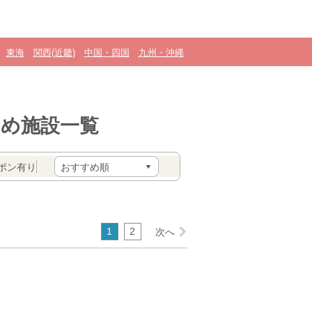
東海
関西(近畿)
中国・四国
九州・沖縄
め施設一覧
ポン有り
1
2
次へ