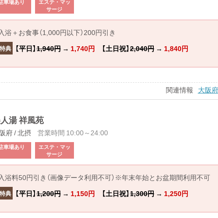
駐車場あり
エステ・マッ
サージ
入浴＋お食事（1,000円以下）200円引き
【平日】
1,940円
→
1,740円
【土日祝】
2,040円
→
1,840円
特典
関連情報
大阪
人湯 祥風苑
阪府 / 北摂
営業時間 10:00～24:00
駐車場あり
エステ・マッ
サージ
入浴料50円引き（画像データ利用不可）※年末年始とお盆期間利用不可
【平日】
1,200円
→
1,150円
【土日祝】
1,300円
→
1,250円
特典