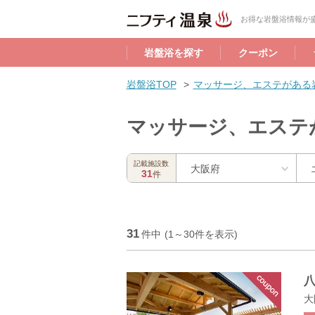
お得な岩盤浴情報が盛
岩盤浴を探す
クーポン
岩盤浴TOP
マッサージ、エステがある
マッサージ、エステ
記載施設数
大阪府
31
件
31
件中
(1～30件を表示)
八
大