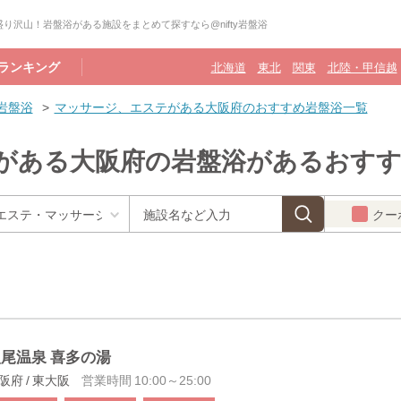
り沢山！岩盤浴がある施設をまとめて探すなら@nifty岩盤浴
ランキング
北海道
東北
関東
北陸・甲信越
岩盤浴
マッサージ、エステがある大阪府のおすすめ岩盤浴一覧
がある大阪府の岩盤浴があるおすす
クー
尾温泉 喜多の湯
阪府 / 東大阪
営業時間 10:00～25:00