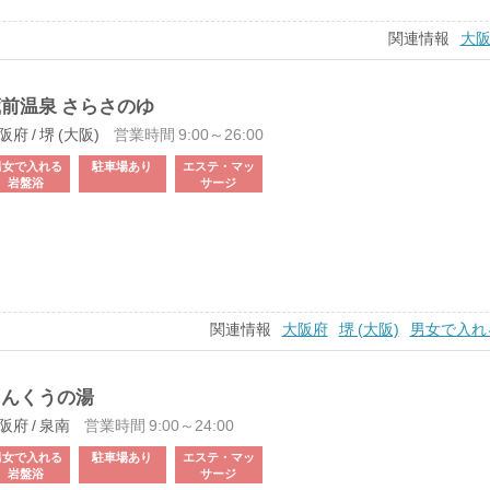
関連情報
大
前温泉 さらさのゆ
阪府 / 堺 (大阪)
営業時間 9:00～26:00
男女で入れる
駐車場あり
エステ・マッ
岩盤浴
サージ
関連情報
大阪府
堺 (大阪)
男女で入れ
りんくうの湯
阪府 / 泉南
営業時間 9:00～24:00
男女で入れる
駐車場あり
エステ・マッ
岩盤浴
サージ