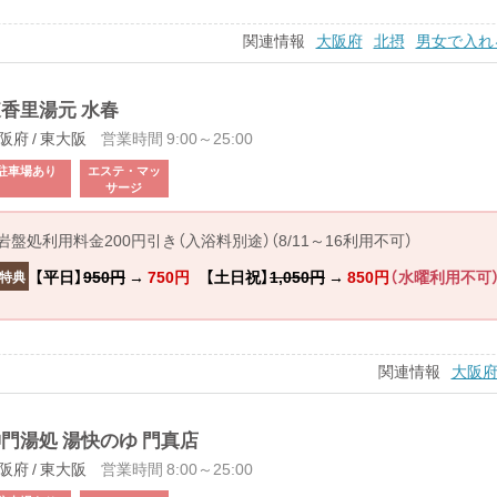
関連情報
大阪府
北摂
男女で入れ
香里湯元 水春
阪府 / 東大阪
営業時間 9:00～25:00
駐車場あり
エステ・マッ
サージ
岩盤処利用料金200円引き（入浴料別途）（8/11～16利用不可）
【平日】
950円
→
750円
【土日祝】
1,050円
→
850円
（水曜利用不可
特典
関連情報
大阪
門湯処 湯快のゆ 門真店
阪府 / 東大阪
営業時間 8:00～25:00