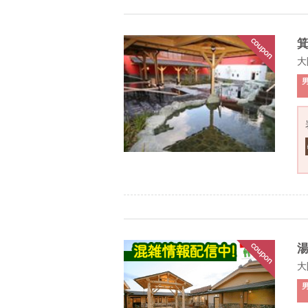
箕
大
湯
大